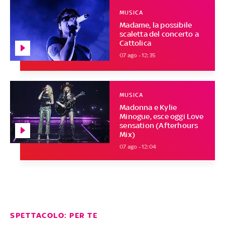
MUSICA
Madame, la possibile
scaletta del concerto a
Cattolica
07 ago - 12:35
MUSICA
Madonna e Kylie
Minogue, esce oggi Love
sensation (Afterhours
Mix)
07 ago - 12:04
SPETTACOLO: PER TE