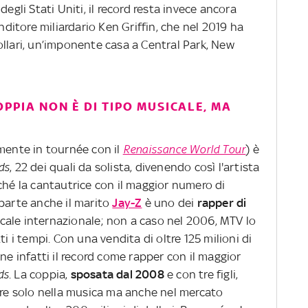
degli Stati Uniti, il record resta invece ancora
enditore miliardario Ken Griffin, che nel 2019 ha
ollari, un’imponente casa a Central Park, New
PPIA NON È DI TIPO MUSICALE, MA
lmente in tournée con il
Renaissance World Tour
) è
ds
, 22 dei quali da solista, divenendo così l'artista
ché la cantautrice con il maggior numero di
 parte anche il marito
Jay-Z
è uno dei
rapper di
cale internazionale; non a caso nel 2006, MTV lo
ti i tempi. Con una vendita di oltre 125 milioni di
ne infatti il record come rapper con il maggior
ds
. La coppia,
sposata dal 2008
e con tre figli,
e solo nella musica ma anche nel mercato