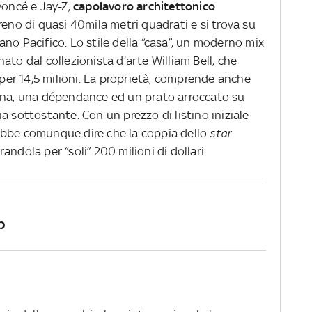
eyoncé e Jay-Z,
capolavoro architettonico
reno di quasi 40mila metri quadrati e si trova su
no Pacifico. Lo stile della “casa”, un moderno mix
ato dal collezionista d’arte William Bell, che
 per 14,5 milioni. La proprietà, comprende anche
cina, una dépendance ed un prato arroccato su
a sottostante. Con un prezzo di listino iniziale
otrebbe comunque dire che la coppia dello
star
andola per “soli” 200 milioni di dollari.
p