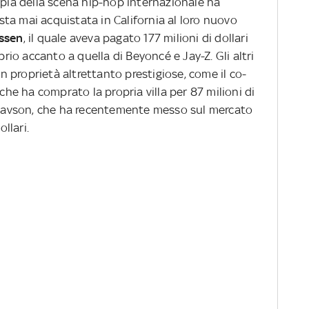
ppia della scena hip-hop internazionale ha
costa mai acquistata in California al loro nuovo
essen
, il quale aveva pagato 177 milioni di dollari
prio accanto a quella di Beyoncé e Jay-Z. Gli altri
in proprietà altrettanto prestigiose, come il co-
e ha comprato la propria villa per 87 milioni di
ustavson, che ha recentemente messo sul mercato
ollari.