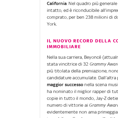
California
. Nel quadro più generale 
intatto, ed è riconducibile all’impr
comprato, per ben 238 milioni di d
York.
IL NUOVO RECORD DELLA CO
IMMOBILIARE
Nella sua carriera, Beyoncé (attua
stata vincitrice di 32
Grammy Awar
più titolata della premiazione, non
candidature accumulate. Dall’altra
maggior successo
nella scena musi
ha nominato il miglior rapper di tut
copie in tutto il mondo, Jay-Z detie
numero di vittorie ai
Grammy Awar
evidentemente non ama primeggiar