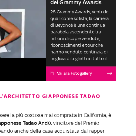
dei Grammy Awards
28 Grammy Awards, venti dei
quali come solista, la carriera
di Beyoncé è una continua
parabola ascendente tra
milioni di copie vendute,
riconoscimenti e tour che
hanno venduto centinaia di
migliaia di biglietti in tutto il
mondo
Vai alla Fotogallery
LL’ARCHITETTO GIAPPONESE TADAO
ssere la più costosa mai comprata in California, è
giapponese Tadao Andō
, vincitore del Premio
upando anche della casa acquistata dal rapper