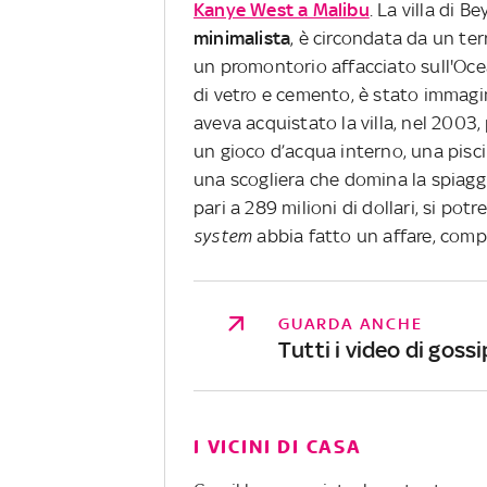
Kanye West a Malibu
. La villa di B
minimalista
, è circondata da un ter
un promontorio affacciato sull'Ocea
di vetro e cemento, è stato immagin
aveva acquistato la villa, nel 2003,
un gioco d’acqua interno, una pis
una scogliera che domina la spiaggi
pari a 289 milioni di dollari, si p
system
abbia fatto un affare, compr
GUARDA ANCHE
Tutti i video di gossi
I VICINI DI CASA