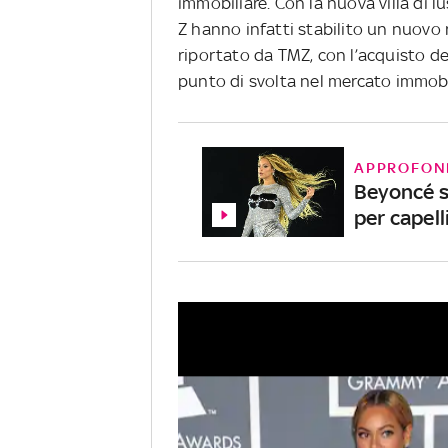
immobiliare. Con la nuova villa di lu
Z hanno infatti stabilito un nuovo
riportato da TMZ, con l’acquisto d
punto di svolta nel mercato immobil
APPROFON
Beyoncé st
per capell