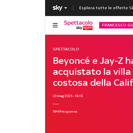
Esplora tutte le offerte S
FRANCESCO GU
SPETTACOLO
Beyoncé e Jay-Z 
acquistato la villa
costosa della Cali
23 mag 2023 - 14:15
©IPA/Fotogramma