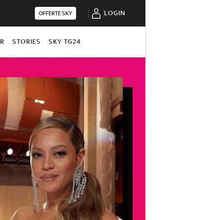
LOGIN
OFFERTE SKY
OR
STORIES
SKY TG24