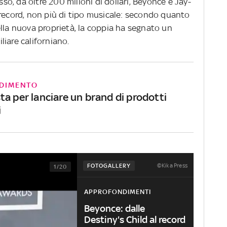
sso, da oltre 200 milioni di dollari, Beyoncé e Jay-
 record, non più di tipo musicale: secondo quanto
ella nuova proprietà, la coppia ha segnato un
iare californiano.
DIMENTO
a per lanciare un brand di prodotti
i
©Kika Press
FOTOGALLERY
1/20
APPROFONDIMENTI
Beyonce: dalle
Destiny's Child al record