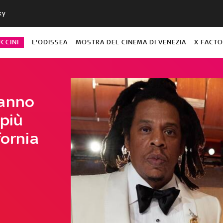
ky
CCINI
L'ODISSEA
MOSTRA DEL CINEMA DI VENEZIA
X FACT
hanno
 più
fornia