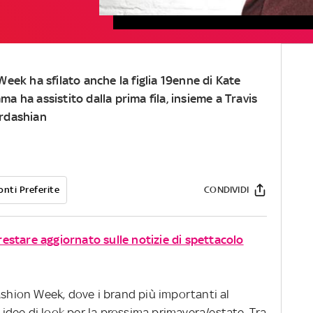
eek ha sfilato anche la figlia 19enne di Kate
 ha assistito dalla prima fila, insieme a Travis
rdashian
onti Preferite
CONDIVIDI
 restare aggiornato sulle notizie di spettacolo
ashion Week, dove i brand più importanti al
dee di look per la prossima primavera/estate. Tra