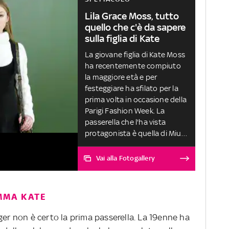
Lila Grace Moss, tutto
quello che c'è da sapere
sulla figlia di Kate
La giovane figlia di Kate Moss
ha recentemente compiuto
la maggiore età e per
festeggiare ha sfilato per la
prima volta in occasione della
Parigi Fashion Week. La
passerella che l'ha vista
protagonista è quella di Miu
Miu
Vai alla Fotogallery
MMA KATE
ger non è certo la prima passerella. La 19enne ha