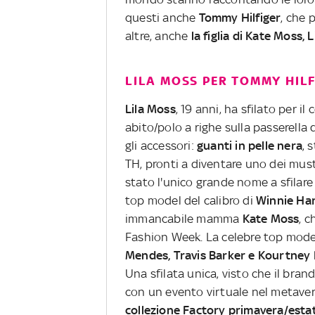
questi anche
Tommy Hilfiger
, che 
altre, anche
la figlia di Kate Moss, L
LILA MOSS PER TOMMY HIL
Lila Moss
, 19 anni, ha sfilato per 
abito/polo a righe sulla passerella 
gli accessori:
guanti in pelle nera
, 
TH, pronti a diventare uno dei mus
stato l'unico grande nome a sfilare
top model del calibro di
Winnie Ha
immancabile mamma
Kate Moss
, c
Fashion Week. La celebre top model
Mendes, Travis Barker e Kourtney
Una sfilata unica, visto che il br
con un evento virtuale nel metavers
collezione Factory primavera/esta