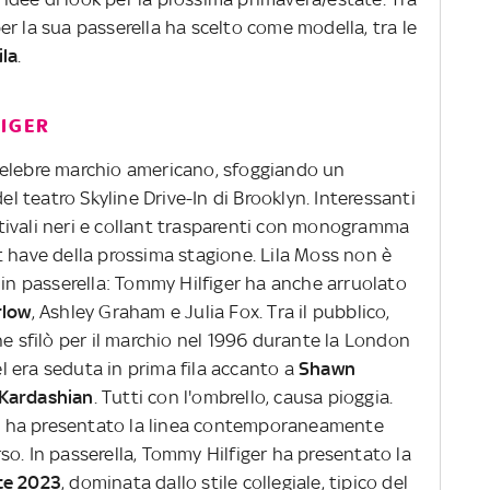
per la sua passerella ha scelto come modella, tra le
ila
.
FIGER
il celebre marchio americano, sfoggiando un
del teatro Skyline Drive-In di Brooklyn. Interessanti
stivali neri e collant trasparenti con monogramma
t have della prossima stagione. Lila Moss non è
 in passerella: Tommy Hilfiger ha anche arruolato
rlow
, Ashley Graham e Julia Fox. Tra il pubblico,
he sfilò per il marchio nel 1996 durante la London
 era seduta in prima fila accanto a
Shawn
 Kardashian
. Tutti con l'ombrello, causa pioggia.
and ha presentato la linea contemporaneamente
o. In passerella, Tommy Hilfiger ha presentato la
te 2023
, dominata dallo stile collegiale, tipico del