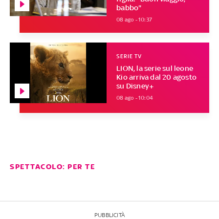
babbo"
08 ago - 10:37
SERIE TV
LION, la serie sul leone
Kio arriva dal 20 agosto
su Disney+
08 ago - 10:04
SPETTACOLO: PER TE
PUBBLICITÀ