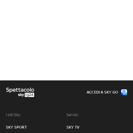
ACCEDI A SKY GO
I siti Sky:
Servizi:
SKY SPORT
SKY TV