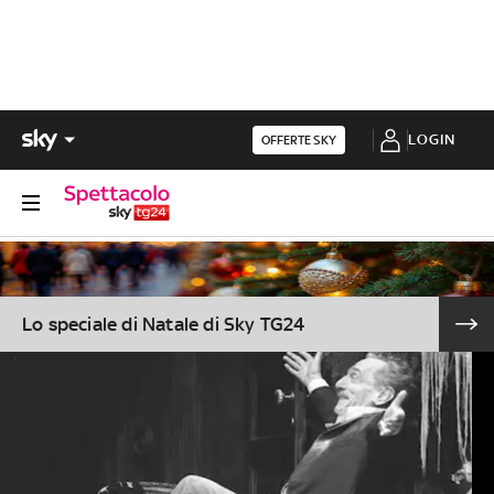
LOGIN
OFFERTE SKY
Lo speciale di Natale di Sky TG24