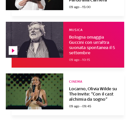
09 ago - 15:00
MUSICA
Bologna omaggia
Guccini con un'altra
suonata spontanea il 5
settembre
09 ago - 10:15
CINEMA
Locarno, Olivia Wilde su
The Invite: “Con il cast
alchimia da sogno”
09 ago - 09:45