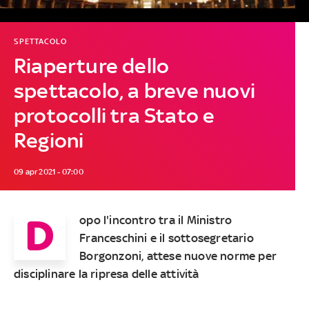
SPETTACOLO
Riaperture dello
spettacolo, a breve nuovi
protocolli tra Stato e
Regioni
09 apr 2021 - 07:00
D
opo l'incontro tra il Ministro
Franceschini e il sottosegretario
Borgonzoni, attese nuove norme per
disciplinare la ripresa delle attività