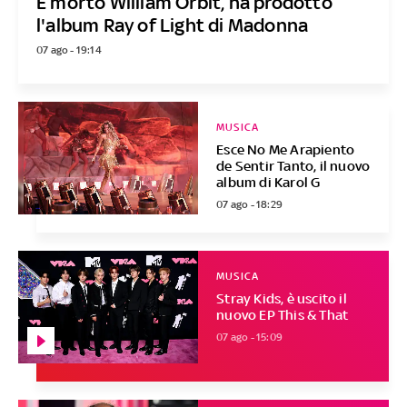
È morto William Orbit, ha prodotto
l'album Ray of Light di Madonna
07 ago - 19:14
MUSICA
Esce No Me Arapiento
de Sentir Tanto, il nuovo
album di Karol G
07 ago - 18:29
MUSICA
Stray Kids, è uscito il
nuovo EP This & That
07 ago - 15:09