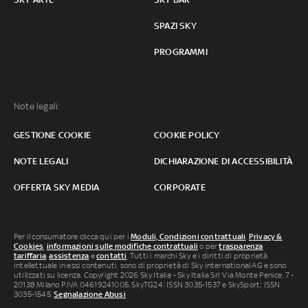
SPAZI SKY
PROGRAMMI
Note legali:
GESTIONE COOKIE
COOKIE POLICY
NOTE LEGALI
DICHIARAZIONE DI ACCESSIBILITÀ
OFFERTA SKY MEDIA
CORPORATE
Per il consumatore clicca qui per i
Moduli, Condizioni contrattuali
,
Privacy &
Cookies
,
informazioni sulle modifiche contrattuali
o per
trasparenza
tariffaria
,
assistenza
e
contatti
. Tutti i marchi Sky e i diritti di proprietà
intellettuale in essi contenuti, sono di proprietà di Sky international AG e sono
utilizzati su licenza. Copyright 2026 Sky Italia - Sky Italia Srl Via Monte Penice, 7 -
20138 Milano P.IVA 04619241005. SkyTG24: ISSN 3035-1537 e SkySport: ISSN
3035-1545.
Segnalazione Abusi