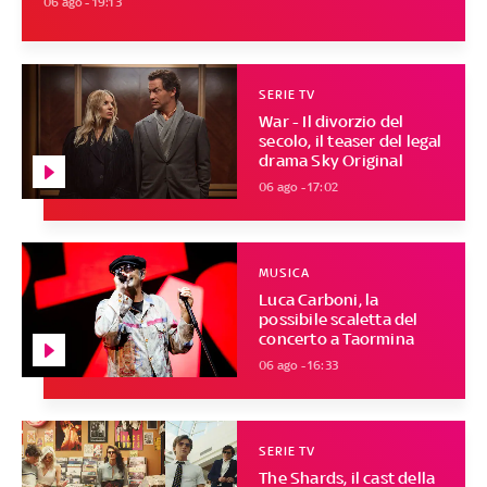
06 ago - 19:13
SERIE TV
War - Il divorzio del
secolo, il teaser del legal
drama Sky Original
06 ago - 17:02
MUSICA
Luca Carboni, la
possibile scaletta del
concerto a Taormina
06 ago - 16:33
SERIE TV
The Shards, il cast della