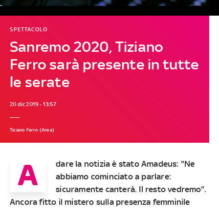
SPETTACOLO
Sanremo 2020, Tiziano
Ferro sarà presente in tutte
le serate
20 dic 2019 - 13:57
Tiziano Ferro (Ansa)
A
dare la notizia è stato Amadeus: "Ne
abbiamo cominciato a parlare:
sicuramente canterà. Il resto vedremo".
Ancora fitto il mistero sulla presenza femminile