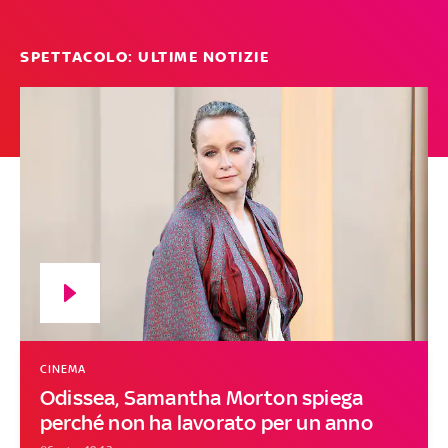
SPETTACOLO: ULTIME NOTIZIE
CINEMA
Odissea, Samantha Morton spiega
perché non ha lavorato per un anno