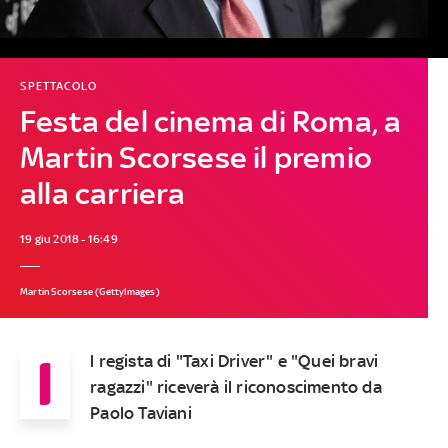
SPETTACOLO
Festa del cinema di Roma, a
Martin Scorsese il premio
alla carriera
19 giu 2018 - 16:49
Martin Scorsese (GettyImages)
I
l regista di "Taxi Driver" e "Quei bravi
ragazzi" riceverà il riconoscimento da
Paolo Taviani