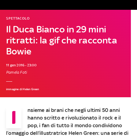
SPETTACOLO
Il Duca Bianco in 29 mini
ritratti: la gif che racconta
Bowie
11 gen 2016 - 23:00
Pamela Foti
immagine di Helen Green
I
nsieme ai brani che negli ultimi 50 anni
hanno scritto e rivoluzionato il rock e il
pop, i fan di tutto il mondo condividono
l’omaggio dell’illustratrice Helen Green: una serie di