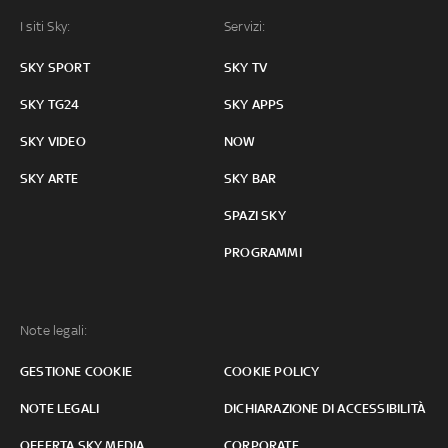
I siti Sky:
Servizi:
SKY SPORT
SKY TV
SKY TG24
SKY APPS
SKY VIDEO
NOW
SKY ARTE
SKY BAR
SPAZI SKY
PROGRAMMI
Note legali:
GESTIONE COOKIE
COOKIE POLICY
NOTE LEGALI
DICHIARAZIONE DI ACCESSIBILITÀ
OFFERTA SKY MEDIA
CORPORATE