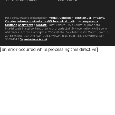
Per il consumatore clicca qui per i
Moduli, Condizioni contrattuali
,
Privacy &
Cookies
,
informazioni sulle modifiche contrattuali
o per
trasparenza
tariffaria
,
assistenza
e
contatti
. Tutti i marchi Sky e i diritti di proprietà
intellettuale in essi contenuti, sono di proprietà di Sky international AG e sono
utilizzati su licenza. Copyright 2026 Sky Italia - Sky Italia Srl Via Monte Penice, 7 -
20138 Milano P.IVA 04619241005. SkyTG24: ISSN 3035-1537 e SkySport: ISSN
3035-1545.
Segnalazione Abusi
[an error occurred while processing this directive]