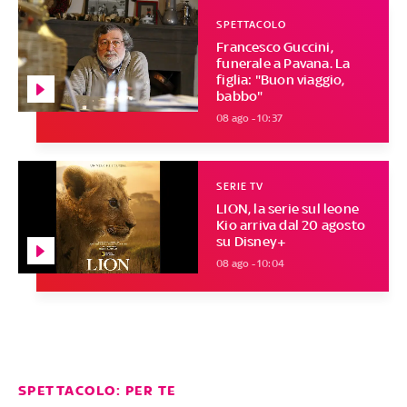
SPETTACOLO
Francesco Guccini,
funerale a Pavana. La
figlia: "Buon viaggio,
babbo"
08 ago - 10:37
SERIE TV
LION, la serie sul leone
Kio arriva dal 20 agosto
su Disney+
08 ago - 10:04
SPETTACOLO: PER TE