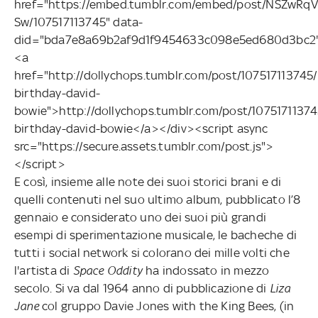
href="https://embed.tumblr.com/embed/post/NSZwRq
Sw/107517113745" data-
did="bda7e8a69b2af9d1f9454633c098e5ed680d3bc2
<a
href="http://dollychops.tumblr.com/post/107517113745
birthday-david-
bowie">http://dollychops.tumblr.com/post/1075171137
birthday-david-bowie</a></div><script async
src="https://secure.assets.tumblr.com/post.js">
</script>
E così, insieme alle note dei suoi storici brani e di
quelli contenuti nel suo ultimo album, pubblicato l’8
gennaio e considerato uno dei suoi più grandi
esempi di sperimentazione musicale, le bacheche di
tutti i social network si colorano dei mille volti che
l'artista di
Space Oddity
ha indossato in mezzo
secolo. Si va dal 1964 anno di pubblicazione di
Liza
Jane
col gruppo Davie Jones with the King Bees, (in