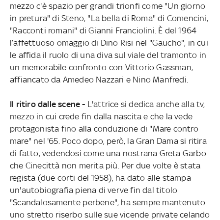
mezzo c'è spazio per grandi trionfi come "Un giorno
in pretura" di Steno, "La bella di Roma" di Comencini,
"Racconti romani" di Gianni Franciolini. È del 1964
l’affettuoso omaggio di Dino Risi nel "Gaucho", in cui
le affida il ruolo di una diva sul viale del tramonto in
un memorabile confronto con Vittorio Gassman,
affiancato da Amedeo Nazzari e Nino Manfredi.
Il ritiro dalle scene -
L'attrice si dedica anche alla tv,
mezzo in cui crede fin dalla nascita e che la vede
protagonista fino alla conduzione di "Mare contro
mare" nel '65. Poco dopo, però, la Gran Dama si ritira
di fatto, vedendosi come una nostrana Greta Garbo
che Cinecittà non merita più. Per due volte è stata
regista (due corti del 1958), ha dato alle stampa
un'autobiografia piena di verve fin dal titolo
"Scandalosamente perbene", ha sempre mantenuto
uno stretto riserbo sulle sue vicende private celando