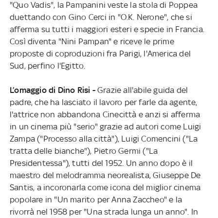
"Quo Vadis", la Pampanini veste la stola di Poppea
duettando con Gino Cerci in "O.K. Nerone", che si
afferma su tutti i maggiori esteri e specie in Francia.
Così diventa "Nini Pampan" e riceve le prime
proposte di coproduzioni fra Parigi, l'America del
Sud, perfino l'Egitto.
L’omaggio di Dino Risi -
Grazie all'abile guida del
padre, che ha lasciato il lavoro per farle da agente,
l'attrice non abbandona Cinecittà e anzi si afferma
in un cinema più "serio" grazie ad autori come Luigi
Zampa ("Processo alla città"), Luigi Comencini ("La
tratta delle bianche"), Pietro Germi ("La
Presidentessa"), tutti del 1952. Un anno dopo è il
maestro del melodramma neorealista, Giuseppe De
Santis, a incoronarla come icona del miglior cinema
popolare in "Un marito per Anna Zaccheo" e la
rivorrà nel 1958 per "Una strada lunga un anno". In