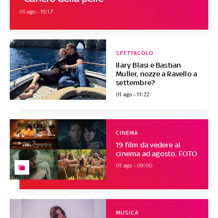
01 ago - 15:17
SPETTACOLO
Ilary Blasi e Bastian
Muller, nozze a Ravello a
settembre?
01 ago - 11:22
CINEMA
19 film da vedere al
cinema ad agosto. FOTO
01 ago - 09:00
MUSICA