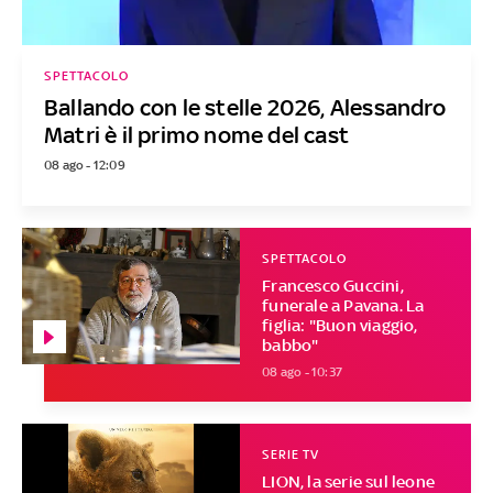
SPETTACOLO
Ballando con le stelle 2026, Alessandro
Matri è il primo nome del cast
08 ago - 12:09
SPETTACOLO
Francesco Guccini,
funerale a Pavana. La
figlia: "Buon viaggio,
babbo"
08 ago - 10:37
SERIE TV
LION, la serie sul leone