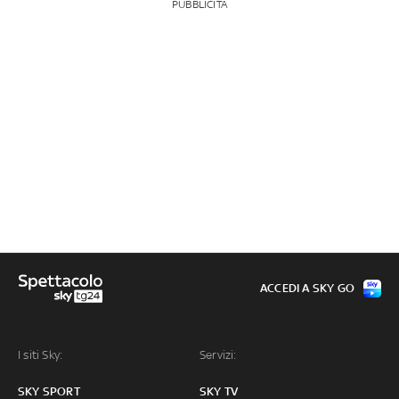
PUBBLICITÀ
ACCEDI A SKY GO
I siti Sky:
Servizi:
SKY SPORT
SKY TV