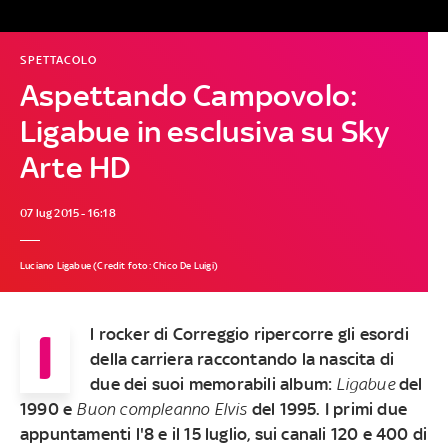
SPETTACOLO
Aspettando Campovolo:
Ligabue in esclusiva su Sky
Arte HD
07 lug 2015 - 16:18
Luciano Ligabue (Credit foto: Chico De Luigi)
I
l rocker di Correggio ripercorre gli esordi
della carriera raccontando la nascita di
due dei suoi memorabili album:
Ligabue
del
1990 e
Buon compleanno Elvis
del 1995.
I primi due
appuntamenti l'8 e il 15 luglio, sui canali 120 e 400 di