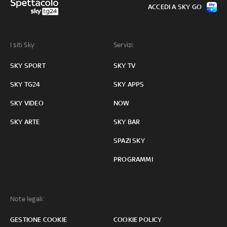
ACCEDI A SKY GO
I siti Sky:
Servizi:
SKY SPORT
SKY TV
SKY TG24
SKY APPS
SKY VIDEO
NOW
SKY ARTE
SKY BAR
SPAZI SKY
PROGRAMMI
Note legali:
GESTIONE COOKIE
COOKIE POLICY