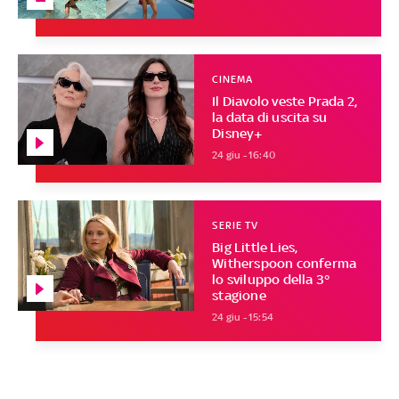
CINEMA
Il Diavolo veste Prada 2,
la data di uscita su
Disney+
24 giu - 16:40
SERIE TV
Big Little Lies,
Witherspoon conferma
lo sviluppo della 3°
stagione
24 giu - 15:54