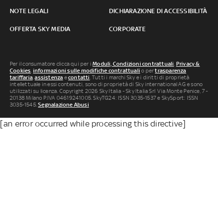
NOTE LEGALI
DICHIARAZIONE DI ACCESSIBILITÀ
OFFERTA SKY MEDIA
CORPORATE
Per il consumatore clicca qui per i
Moduli, Condizioni contrattuali
,
Privacy &
Cookies
,
informazioni sulle modifiche contrattuali
o per
trasparenza
tariffaria
,
assistenza
e
contatti
. Tutti i marchi Sky e i diritti di proprietà
intellettuale in essi contenuti, sono di proprietà di Sky international AG e sono
utilizzati su licenza. Copyright 2026 Sky Italia - Sky Italia Srl Via Monte Penice, 7 -
20138 Milano P.IVA 04619241005. SkyTG24: ISSN 3035-1537 e SkySport: ISSN
3035-1545.
Segnalazione Abusi
[an error occurred while processing this directive]