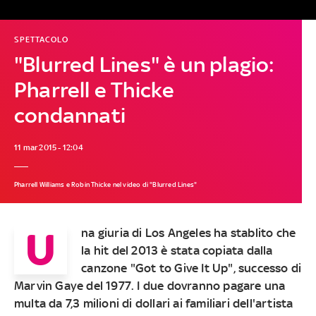
SPETTACOLO
"Blurred Lines" è un plagio:
Pharrell e Thicke
condannati
11 mar 2015 - 12:04
Pharrell Williams e Robin Thicke nel video di "Blurred Lines"
U
na giuria di Los Angeles ha stablito che
la hit del 2013 è stata copiata dalla
canzone "Got to Give It Up", successo di
Marvin Gaye del 1977. I due dovranno pagare una
multa da 7,3 milioni di dollari ai familiari dell'artista