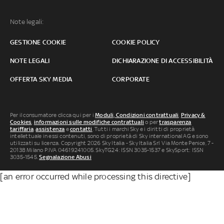
Note legali:
GESTIONE COOKIE
COOKIE POLICY
NOTE LEGALI
DICHIARAZIONE DI ACCESSIBILITÀ
OFFERTA SKY MEDIA
CORPORATE
Per il consumatore clicca qui per i
Moduli, Condizioni contrattuali
,
Privacy &
Cookies
,
informazioni sulle modifiche contrattuali
o per
trasparenza
tariffaria
,
assistenza
e
contatti
. Tutti i marchi Sky e i diritti di proprietà
intellettuale in essi contenuti, sono di proprietà di Sky international AG e sono
utilizzati su licenza. Copyright 2026 Sky Italia - Sky Italia Srl Via Monte Penice, 7 -
20138 Milano P.IVA 04619241005. SkyTG24: ISSN 3035-1537 e SkySport: ISSN
3035-1545.
Segnalazione Abusi
[an error occurred while processing this directive]