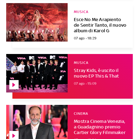
MUSICA
Esce No Me Arapiento
de Sentir Tanto, il nuovo
album di Karol G
07 ago - 18:29
MUSICA
Stray Kids, è uscito il
nuovo EP This & That
07 ago - 15:09
CINEMA
Mostra Cinema Venezia,
a Guadagnino premio
Cartier Glory Filmmaker