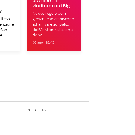
r
dicembre: il
vincitore con i Big
y
Nuove regole per i
atteso
giovani che ambiscono
tenzione
ad arrivare sul palco
i San
dell'Ariston: selezione
...
dopo...
05 ago - 15:43
PUBBLICITÀ