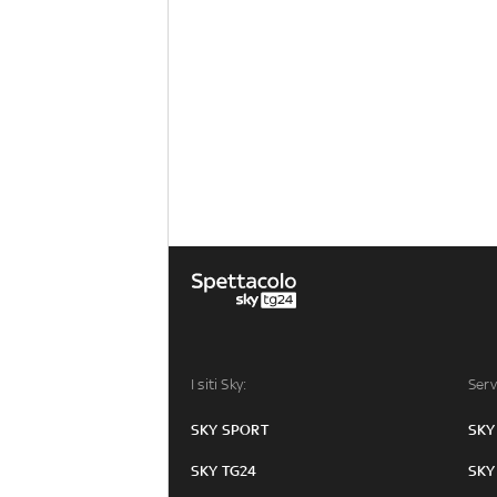
I siti Sky:
Serv
SKY SPORT
SKY
SKY TG24
SKY