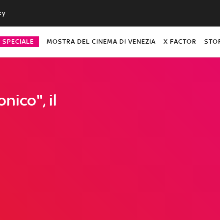
ky
O SPECIALE
MOSTRA DEL CINEMA DI VENEZIA
X FACTOR
STO
nico", il