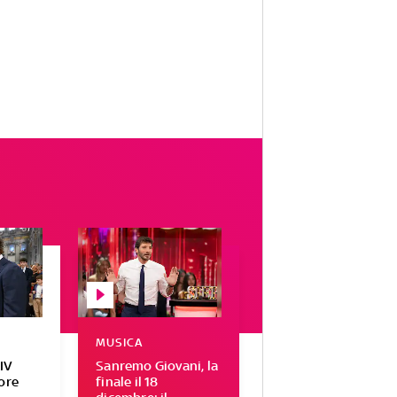
MUSICA
IV
Sanremo Giovani, la
tore
finale il 18