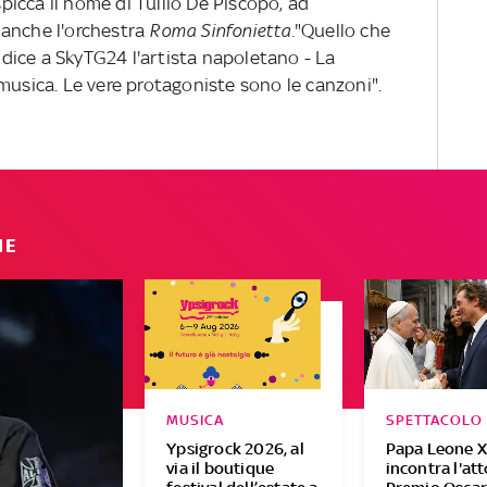
spicca il nome di Tullio De Piscopo, ad
 anche l'orchestra
Roma Sinfonietta.
"Quello che
- dice a SkyTG24 l'artista napoletano - La
musica. Le vere protagoniste sono le canzoni".
IE
MUSICA
SPETTACOLO
Ypsigrock 2026, al
Papa Leone X
via il boutique
incontra l'at