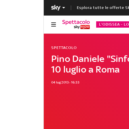
Esplora tutte le offerte S
L'ODISSEA - L
SPETTACOLO
Pino Daniele "Sinfo
10 luglio a Roma
04 lug 2013 - 16:33