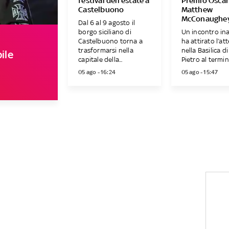
festival dell’estate a
Premio Osca
Castelbuono
Matthew
McConaughe
Dal 6 al 9 agosto il
borgo siciliano di
Un incontro in
Castelbuono torna a
ha attirato l’at
trasformarsi nella
nella Basilica d
ile
capitale della...
Pietro al termine
05 ago - 16:24
05 ago - 15:47