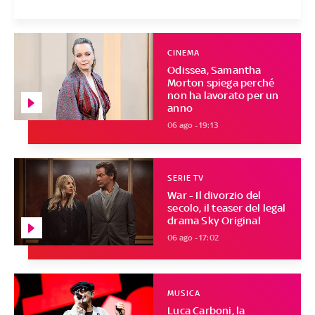
CINEMA
Odissea, Samantha
Morton spiega perché
non ha lavorato per un
anno
06 ago - 19:13
SERIE TV
War - Il divorzio del
secolo, il teaser del legal
drama Sky Original
06 ago - 17:02
MUSICA
Luca Carboni, la