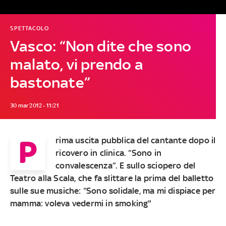
SPETTACOLO
Vasco: “Non dite che sono
malato, vi prendo a
bastonate”
30 mar 2012 - 11:21
P
rima uscita pubblica del cantante dopo il
ricovero in clinica. “Sono in
convalescenza”. E sullo sciopero del
Teatro alla Scala, che fa slittare la prima del balletto
sulle sue musiche: “Sono solidale, ma mi dispiace per
mamma: voleva vedermi in smoking"