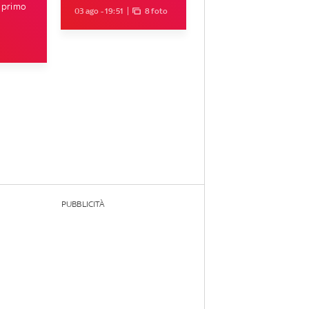
l primo
03 ago - 19:51
8 foto
PUBBLICITÀ