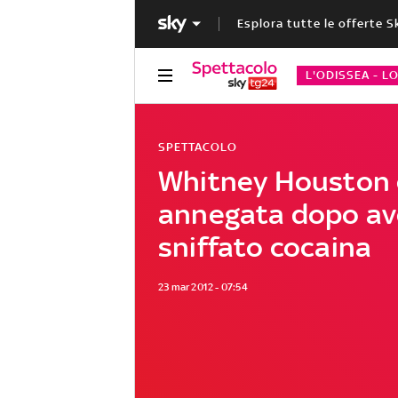
Esplora tutte le offerte S
L'ODISSEA - L
SPETTACOLO
Whitney Houston 
annegata dopo av
sniffato cocaina
23 mar 2012 - 07:54