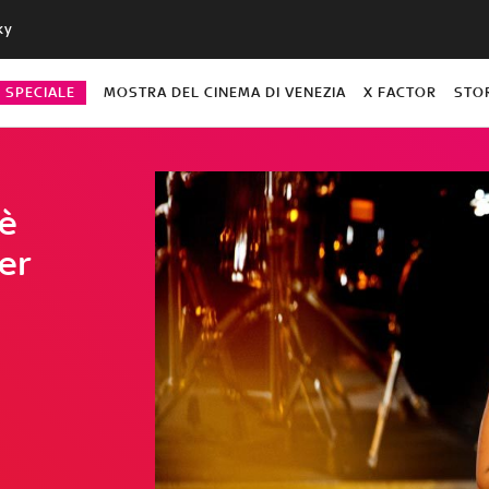
ky
O SPECIALE
MOSTRA DEL CINEMA DI VENEZIA
X FACTOR
STO
è
er