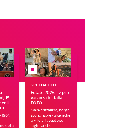
SPETTACOLO
a
Estate 2026, i vip in
i, 15
vacanza in Italia.
identi
FOTO
iti
Mare cristallino, borghi
o 1961,
storici, isole vulcaniche
l
e ville affacciate sui
no della
laghi: anche...