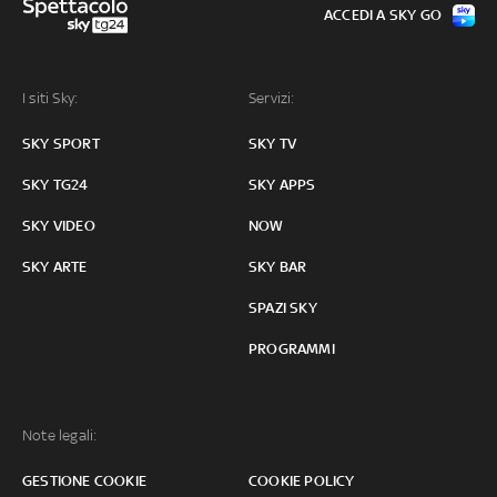
ACCEDI A SKY GO
I siti Sky:
Servizi:
SKY SPORT
SKY TV
SKY TG24
SKY APPS
SKY VIDEO
NOW
SKY ARTE
SKY BAR
SPAZI SKY
PROGRAMMI
Note legali:
GESTIONE COOKIE
COOKIE POLICY