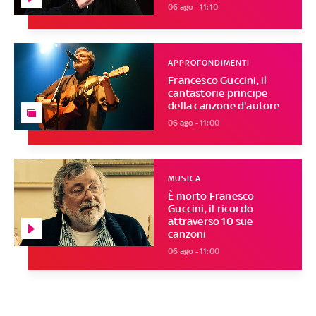
06 ago - 11:10
APPROFONDIMENTI
Francesco Guccini, il
cantastorie principe
della canzone d'autore
06 ago - 11:00
MUSICA
È morto Franesco
Guccini, il ricordo
attraverso 10 sue
canzoni
06 ago - 11:00