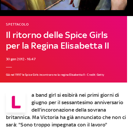
SPETTACOLO
Il ritorno delle Spice Girls
per la Regina Elisabetta II
30 gen 2012 - 16:47
Già nel 1997 le Spice Girls incontrarono la regina Elisabetta II - Credit: Getty
L
a band girl si esibirà nei primi giorni di
giugno per il sessantesimo anniversario
dell'incoronazione della sovrana
britannica. Ma Victoria ha già annunciato che non ci
sarà: "Sono troppo impegnata con il lavoro"