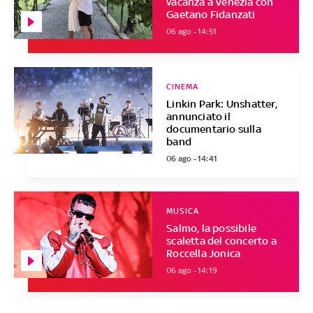
vacanza a Venezia con
Gaetano Fidanzati
06 ago - 14:51
CINEMA
Linkin Park: Unshatter,
annunciato il
documentario sulla
band
06 ago - 14:41
MUSICA
Salmo, la possibile
scaletta del concerto a
Roccella Jonica
06 ago - 14:19