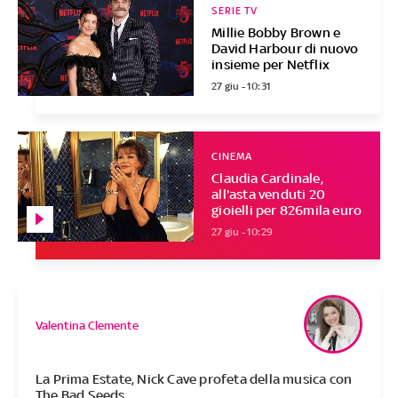
SERIE TV
Millie Bobby Brown e
David Harbour di nuovo
insieme per Netflix
27 giu - 10:31
CINEMA
Claudia Cardinale,
all'asta venduti 20
gioielli per 826mila euro
27 giu - 10:29
Valentina Clemente
La Prima Estate, Nick Cave profeta della musica con
The Bad Seeds