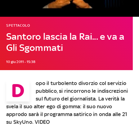
SPETTACOLO
Santoro lascia la Rai... e va a
Gli Sgommati
10 giu 2011 - 15:38
D
opo il turbolento divorzio col servizio
pubblico, si rincorrono le indiscrezioni
sul futuro del giornalista. La verità la
svela il suo alter ego di gomma: il suo nuovo
approdo sarà il programma satirico in onda alle 21
su SkyUno. VIDEO