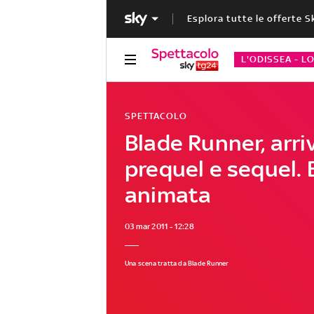
Esplora tutte le offerte S
L'ODISSEA - L
SPETTACOLO
Blade Runner, arr
prequel e sequel. 
animata
03 mar 2011 - 12:28
Una scena tratta da Blade Runner