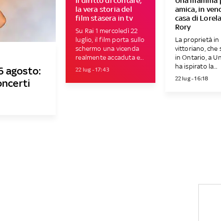
Il diritto di contare,
Una mamma 
la vera storia del
amica, in vend
film stasera in tv
casa di Lorela
Rory
Su Rai 1 mercoledì 22
luglio, il film porta sullo
La proprietà in 
schermo una vicenda
vittoriano, che 
realmente accaduta e...
in Ontario, a Un
ha ispirato la...
16 agosto:
22 lug - 17:43
22 lug - 16:18
oncerti