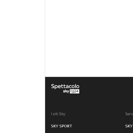
I siti Sky:
Serv
SKY SPORT
SKY