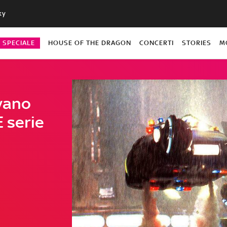
ky
O SPECIALE
HOUSE OF THE DRAGON
CONCERTI
STORIES
M
ivano
E serie