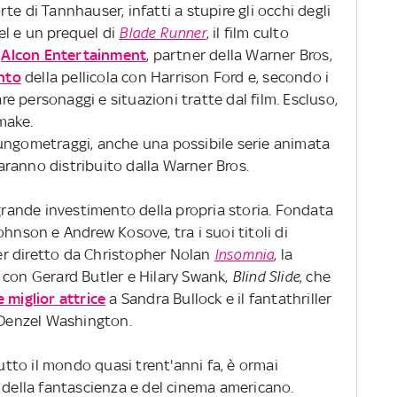
e di Tannhauser, infatti a stupire gli occhi degli
l e un prequel di
Blade Runner
, il film culto
a
Alcon Entertainment
, partner della Warner Bros,
ento
della pellicola con Harrison Ford e, secondo i
are personaggi e situazioni tratte dal film. Escluso,
emake.
e lungometraggi, anche una possibile serie animata
 saranno distribuito dalla Warner Bros.
 grande investimento della propria storia. Fondata
ohnson e Andrew Kosove, tra i suoi titoli di
ller diretto da Christopher Nolan
Insomnia
, la
con Gerard Butler e Hilary Swank,
Blind Slide
, che
 miglior attrice
a Sandra Bullock e il fantathriller
Denzel Washington.
 tutto il mondo quasi trent'anni fa, è ormai
 della fantascienza e del cinema americano.