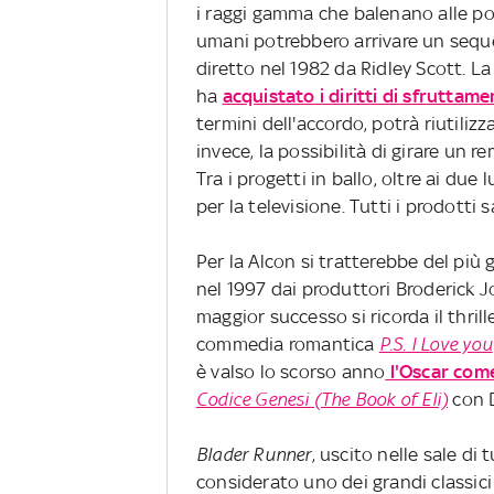
i raggi gamma che balenano alle port
umani potrebbero arrivare un seque
diretto nel 1982 da Ridley Scott. L
ha
acquistato i diritti di sfruttam
termini dell'accordo, potrà riutilizz
invece, la possibilità di girare un r
Tra i progetti in ballo, oltre ai du
per la televisione. Tutti i prodotti
Per la Alcon si tratterebbe del più
nel 1997 dai produttori Broderick J
maggior successo si ricorda il thri
commedia romantica
P.S. I Love you
è valso lo scorso anno
l'Oscar come
Codice Genesi (The Book of Eli)
con 
Blader Runner
, uscito nelle sale di
considerato uno dei grandi classici