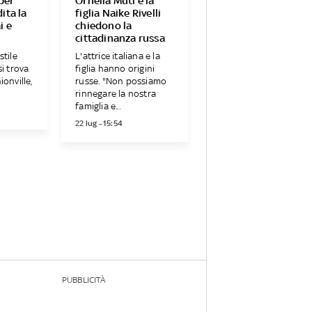
per
Ornella Muti e la
ita la
figlia Naike Rivelli
i e
chiedono la
cittadinanza russa
stile
L'attrice italiana e la
si trova
figlia hanno origini
ionville,
russe. "Non possiamo
rinnegare la nostra
famiglia e...
22 lug - 15:54
PUBBLICITÀ