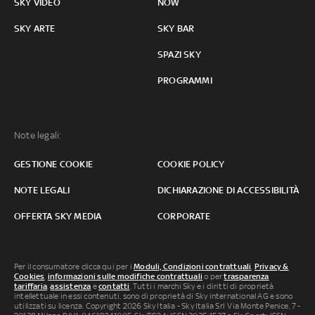
SKY VIDEO
NOW
SKY ARTE
SKY BAR
SPAZI SKY
PROGRAMMI
Note legali:
GESTIONE COOKIE
COOKIE POLICY
NOTE LEGALI
DICHIARAZIONE DI ACCESSIBILITÀ
OFFERTA SKY MEDIA
CORPORATE
Per il consumatore clicca qui per i
Moduli, Condizioni contrattuali
,
Privacy &
Cookies
,
informazioni sulle modifiche contrattuali
o per
trasparenza
tariffaria
,
assistenza
e
contatti
. Tutti i marchi Sky e i diritti di proprietà
intellettuale in essi contenuti, sono di proprietà di Sky international AG e sono
utilizzati su licenza. Copyright 2026 Sky Italia - Sky Italia Srl Via Monte Penice, 7 -