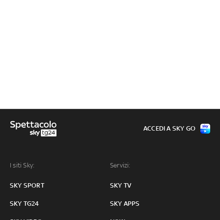
ACCEDI A SKY GO
I siti Sky:
Servizi:
SKY SPORT
SKY TV
SKY TG24
SKY APPS