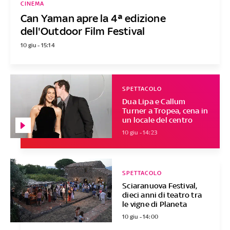
CINEMA
Can Yaman apre la 4ª edizione
dell'Outdoor Film Festival
10 giu - 15:14
SPETTACOLO
Dua Lipa e Callum
Turner a Tropea, cena in
un locale del centro
10 giu - 14:23
SPETTACOLO
Sciaranuova Festival,
dieci anni di teatro tra
le vigne di Planeta
10 giu - 14:00