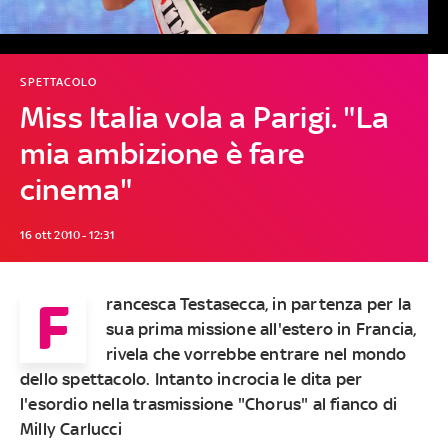
SPETTACOLO
Miss Italia vola a Parigi. "La
mia ambizione è fare
cinema"
16 ott 2010 - 12:31
F
rancesca Testasecca, in partenza per la
sua prima missione all'estero in Francia,
rivela che vorrebbe entrare nel mondo
dello spettacolo. Intanto incrocia le dita per
l'esordio nella trasmissione "Chorus" al fianco di
Milly Carlucci