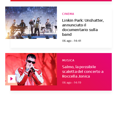
CINEMA
Linkin Park: Unshatter,
annunciato il
documentario sulla
band
06 ago - 14:41
MUSICA
Salmo, la possibile
scaletta del concerto a
Roccella Jonica
06 ago - 14:19