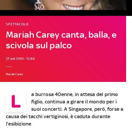
SPETTACOLO
Mariah Carey canta, balla, e
scivola sul palco
27 set 2010 - 12:46
Mariah Carey
L
a burrosa 40enne, in attesa del primo
figlio, continua a girare il mondo per i
suoi concerti. A Singapore, però, forse a
causa dei tacchi vertiginosi, è caduta durante
l'esibizione