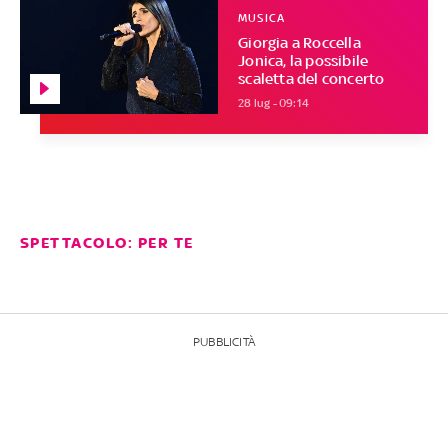
MUSICA
Giorgia a Roccella
Jonica, la possibile
scaletta del concerto
28 lug - 09:14
SPETTACOLO: PER TE
PUBBLICITÀ