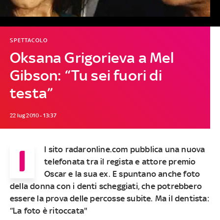
SPETTACOLO
Oksana Grigorieva a Mel
Gibson: “Tu sei fuori di
testa”
22 lug 2010 - 13:37
I
l sito radaronline.com pubblica una nuova
telefonata tra il regista e attore premio
Oscar e la sua ex. E spuntano anche foto
della donna con i denti scheggiati, che potrebbero
essere la prova delle percosse subite. Ma il dentista:
“La foto è ritoccata"