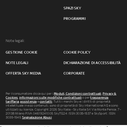
SPAZI SKY
PROGRAMMI
Note legali:
GESTIONE COOKIE
COOKIE POLICY
NOTE LEGALI
DICHIARAZIONE DI ACCESSIBILITÀ
OFFERTA SKY MEDIA
CORPORATE
Per il consumatore clicca qui per i
Moduli, Condizioni contrattuali
,
Privacy &
Cookies
,
informazioni sulle modifiche contrattuali
o per
trasparenza
tariffaria
,
assistenza
e
contatti
. Tutti i marchi Sky e i diritti di proprietà
intellettuale in essi contenuti, sono di proprietà di Sky international AG e sono
utilizzati su licenza. Copyright 2026 Sky Italia - Sky Italia Srl Via Monte Penice, 7 -
20138 Milano P.IVA 04619241005. SkyTG24: ISSN 3035-1537 e SkySport: ISSN
3035-1545.
Segnalazione Abusi