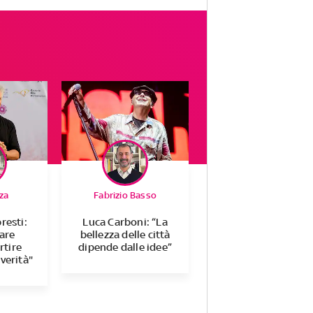
za
Fabrizio Basso
resti:
Luca Carboni: “La
tare
bellezza delle città
rtire
dipende dalle idee”
 verità"