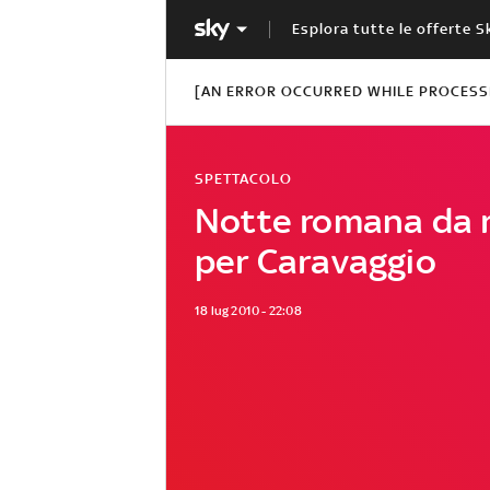
Esplora tutte le offerte S
[AN ERROR OCCURRED WHILE PROCESSI
SPETTACOLO
Notte romana da 
per Caravaggio
18 lug 2010 - 22:08