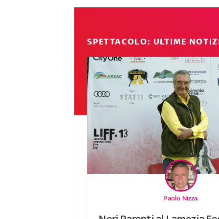
SPETTACOLO: ULTIME NOTIZ
Paolo Nizza
Neri Parenti al Lamezia Fes