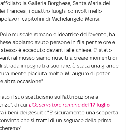
affollato la Galleria Borghese, Santa Maria del
i Francesi, i quattro luoghi coinvolti nello
apolavori capitolini di Michelangelo Merisi.
 Polo museale romano e ideatrice dell'evento, ha
ese abbiamo avuto persone in fila per tre ore e
 stesso è accaduto davanti alle chiese. E' stato
vanti al museo siamo riusciti a creare momenti di
 di strada impegnati a suonare: è stata una grande
turalmente piaciuta molto. Mi auguro di poter
he altra occasione".
to il suo scetticismo sull'attribuzione a
enzo", di cui
L'Osservatore romano
del 17 luglio
a i beni dei gesuiti: "E' sicuramente una scoperta
onvinta che si tratti di un seguace della prima
icheremo".