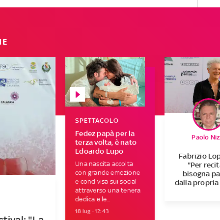
IE
SPETTACOLO
Fedez papà per la
Paolo Niz
terza volta, è nato
Edoardo Lupo
Fabrizio Lop
Una nascita accolta
"Per reci
con grande emozione
bisogna pa
e condivisa sui social
dalla propria
attraverso una tenera
dedica e le...
18 lug - 12:43
tival: "La