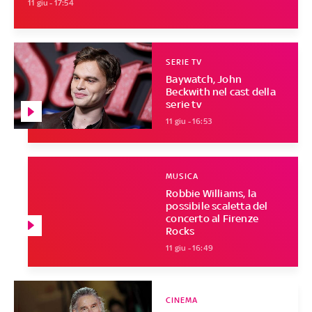
11 giu - 17:54
SERIE TV
Baywatch, John
Beckwith nel cast della
serie tv
11 giu - 16:53
MUSICA
Robbie Williams, la
possibile scaletta del
concerto al Firenze
Rocks
11 giu - 16:49
CINEMA