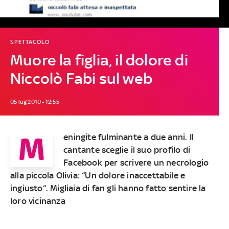
SPETTACOLO
Muore la figlia, il dolore di
Niccolò Fabi sul web
05 lug 2010 - 12:55
M
eningite fulminante a due anni. Il
cantante sceglie il suo profilo di
Facebook per scrivere un necrologio
alla piccola Olivia: “Un dolore inaccettabile e
ingiusto”. Migliaia di fan gli hanno fatto sentire la
loro vicinanza