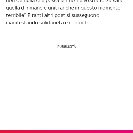
non c'è nulla che possa lenirlo. La vostra forza sarà
quella di rimanere uniti anche in questo momento
terribile”. E tanti altri post si susseguono
manifestando solidarietà e conforto.
PUBBLICITÀ