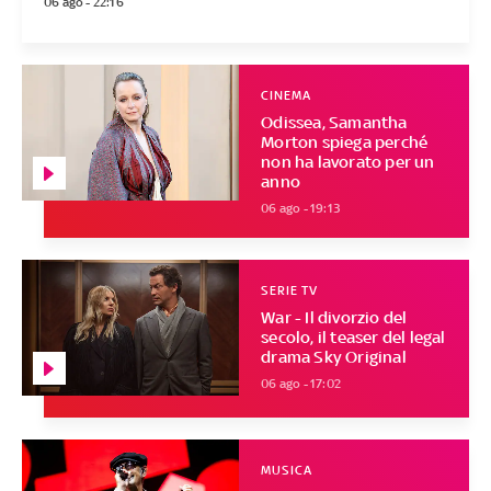
06 ago - 22:16
CINEMA
Odissea, Samantha
Morton spiega perché
non ha lavorato per un
anno
06 ago - 19:13
SERIE TV
War - Il divorzio del
secolo, il teaser del legal
drama Sky Original
06 ago - 17:02
MUSICA