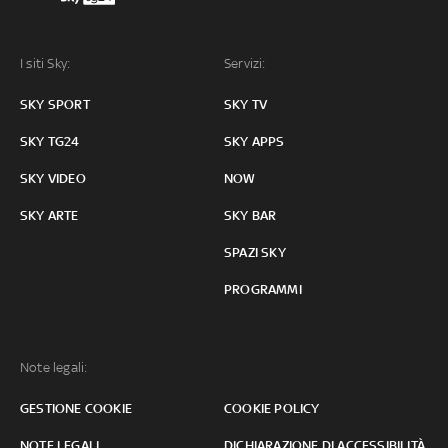
I siti Sky:
Servizi:
SKY SPORT
SKY TV
SKY TG24
SKY APPS
SKY VIDEO
NOW
SKY ARTE
SKY BAR
SPAZI SKY
PROGRAMMI
Note legali:
GESTIONE COOKIE
COOKIE POLICY
NOTE LEGALI
DICHIARAZIONE DI ACCESSIBILITÀ