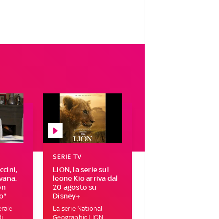
SERIE TV
cini,
LION, la serie sul
vana.
leone Kio arriva dal
on
20 agosto su
o"
Disney+
erale
La serie National
di
Geographic LION