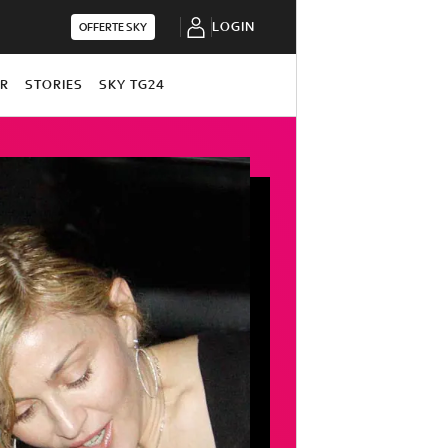
LOGIN
OFFERTE SKY
OR
STORIES
SKY TG24