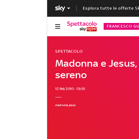
Esplora tutte le offerte S
FRANCESCO GU
SPETTACOLO
Madonna e Jesus, 
sereno
12 feb 2010 - 13:05
madonna jesus