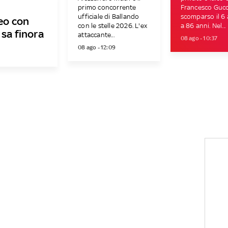
primo concorrente
Francesco Gucci
ufficiale di Ballando
scomparso il 6
deo con
con le stelle 2026. L'ex
a 86 anni. Nel...
 sa finora
attaccante...
08 ago - 10:37
08 ago - 12:09