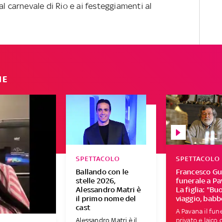
l carnevale di Rio e ai festeggiamenti al
IE
SPETTACOLO
SPETTACOLO
Ballando con le
Francesco Guc
stelle 2026,
funerale a Pa
Alessandro Matri è
La figlia: "Bu
il primo nome del
viaggio, babb
cast
A Pavana il fun
Alessandro Matri è il
privato e laico 