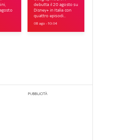
ni,
debutta il 20 agosto su
 agosto
Disney+ in Italia con
quattro episodi...
08 ago - 10:04
PUBBLICITÀ