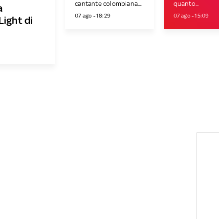
cantante colombiana....
quanto...
a
07 ago - 18:29
07 ago - 15:09
Light di