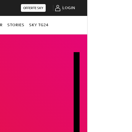
LOGIN
OFFERTE SKY
OR
STORIES
SKY TG24