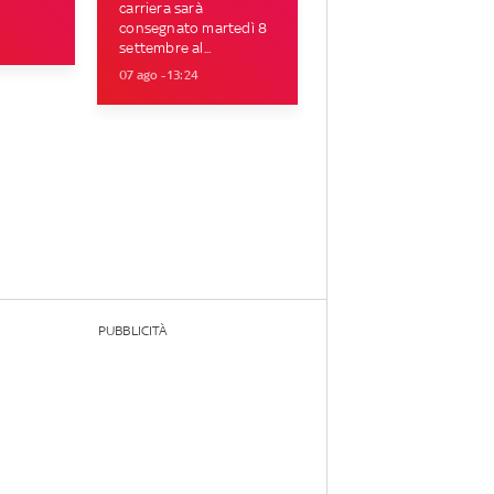
carriera sarà
consegnato martedì 8
settembre al...
07 ago - 13:24
PUBBLICITÀ