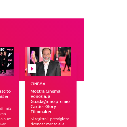
CINEMA
uscito
Mostra Cinema
his &
Venezia, a
Guadagnino premio
Cartier Glory
tti più
Filmmaker
iamo
i album
Al regista il prestigioso
 Per
riconoscimento alla