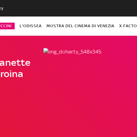
ky
CCINI
L'ODISSEA
MOSTRA DEL CINEMA DI VENEZIA
X FACT
manette
eroina