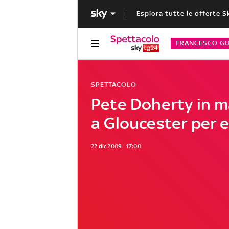
Esplora tutte le offerte S
FRANCESCO GU
SPETTACOLO
Pete Doherty in 
a Gloucester per 
22 dic 2009 - 17:00