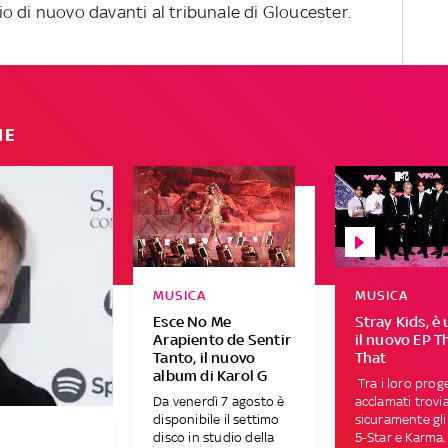
o di nuovo davanti al tribunale di Gloucester.
IE
MUSICA
MUSICA
Esce No Me
Stray Kids, è 
Arapiento de Sentir
il nuovo EP T
Tanto, il nuovo
That
album di Karol G
Tra i loro proge
Da venerdì 7 agosto è
acclamati trov
disponibile il settimo
sicuramente gl
disco in studio della
5-Star e Karma.