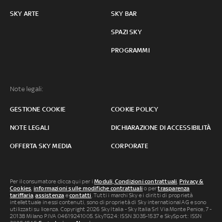
SKY ARTE
SKY BAR
SPAZI SKY
PROGRAMMI
Note legali:
GESTIONE COOKIE
COOKIE POLICY
NOTE LEGALI
DICHIARAZIONE DI ACCESSIBILITÀ
OFFERTA SKY MEDIA
CORPORATE
Per il consumatore clicca qui per i
Moduli, Condizioni contrattuali
,
Privacy &
Cookies
,
informazioni sulle modifiche contrattuali
o per
trasparenza
tariffaria
,
assistenza
e
contatti
. Tutti i marchi Sky e i diritti di proprietà
intellettuale in essi contenuti, sono di proprietà di Sky international AG e sono
utilizzati su licenza. Copyright 2026 Sky Italia - Sky Italia Srl Via Monte Penice, 7 -
20138 Milano P.IVA 04619241005. SkyTG24: ISSN 3035-1537 e SkySport: ISSN