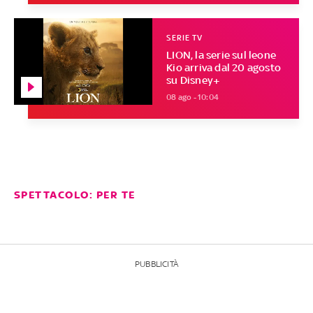
SERIE TV
LION, la serie sul leone
Kio arriva dal 20 agosto
su Disney+
08 ago - 10:04
SPETTACOLO: PER TE
PUBBLICITÀ