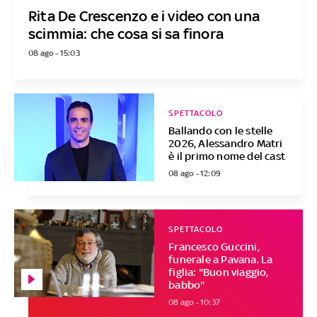
Rita De Crescenzo e i video con una
scimmia: che cosa si sa finora
08 ago - 15:03
SPETTACOLO
Ballando con le stelle
2026, Alessandro Matri
è il primo nome del cast
08 ago - 12:09
SPETTACOLO
Francesco Guccini,
funerale a Pavana. La
figlia: "Buon viaggio,
babbo"
08 ago - 10:37