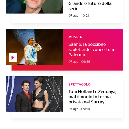
Grande e futuro della
serie
07 ago - 10:21
MUSICA
Salmo, la possibile
scaletta del concerto a
Palermo
07 ago - 09:36
SPETTACOLO
Tom Holland e Zendaya,
matrimonio in forma
privata nel Surrey
07 ago - 09:18