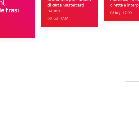
i,
di carta Mastercard
diretta e interpr
e frasi
hanno...
08 lug - 17:09
08 lug - 17:51