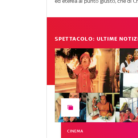
ed eterea al punto giusto, che di C
SPETTACOLO: ULTIME NOTIZ
CINEMA