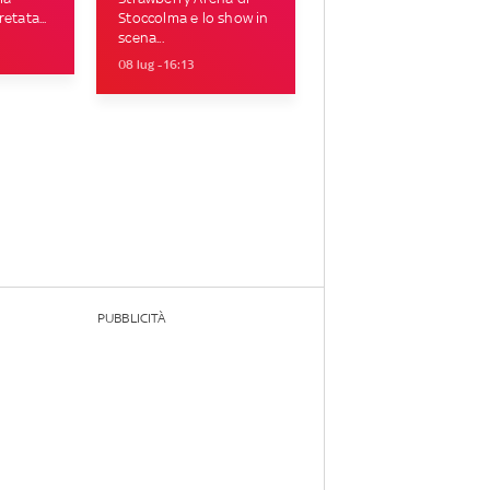
etata...
Stoccolma e lo show in
scena...
08 lug - 16:13
PUBBLICITÀ