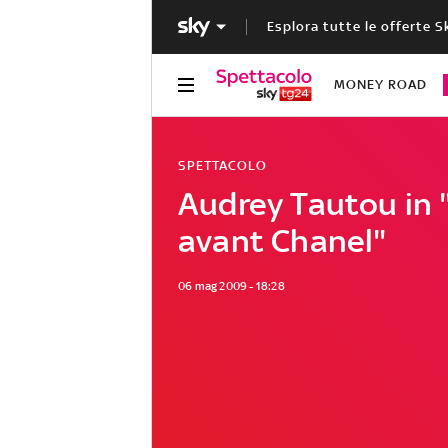
Esplora tutte le offerte S
MONEY ROAD
SPETTACOLO
Audrey Tautou in 
avant Chanel"
06 mag 2009 - 18:28