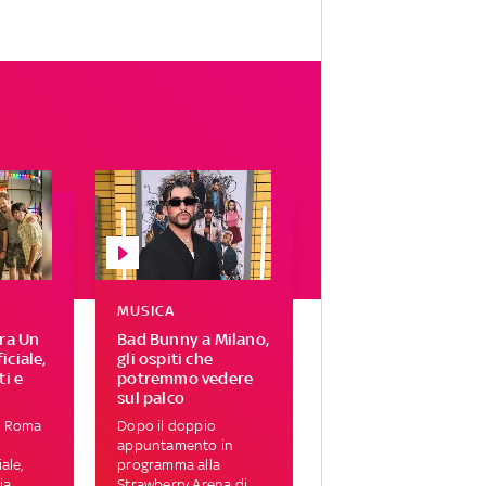
MUSICA
ira Un
Bad Bunny a Milano,
iciale,
gli ospiti che
ti e
potremmo vedere
sul palco
a Roma
Dopo il doppio
appuntamento in
ale,
programma alla
ia
Strawberry Arena di