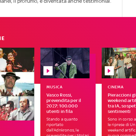
hanel, il profumo, è diventata anche testimonial.
IE
MUSICA
CINEMA
Vasco Rossi,
Pieraccioni g
prevendita per il
weekend artif
2027: 100.000
tra IA, sospet
utenti in fila
sentimenti
Stando a quanto
Sono in corso 
riportato
le riprese di Un
dall’Adnkronos, le
weekend artifici
prevendite per i titolari
nuova commed