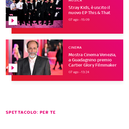
MUSICA
Stray Kids, è uscito il
nuovo EP This & That
07 ago - 15:09
CINEMA
Mostra Cinema Venezia,
a Guadagnino premio
Cartier Glory Filmmaker
07 ago - 13:24
SPETTACOLO: PER TE