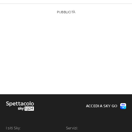
PUBBLICITÀ
ACCEDI A SKY GO
I siti Sky:
Servizi: