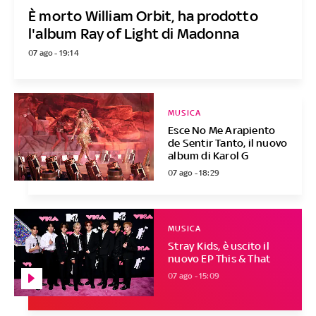
È morto William Orbit, ha prodotto
l'album Ray of Light di Madonna
07 ago - 19:14
MUSICA
Esce No Me Arapiento
de Sentir Tanto, il nuovo
album di Karol G
07 ago - 18:29
MUSICA
Stray Kids, è uscito il
nuovo EP This & That
07 ago - 15:09