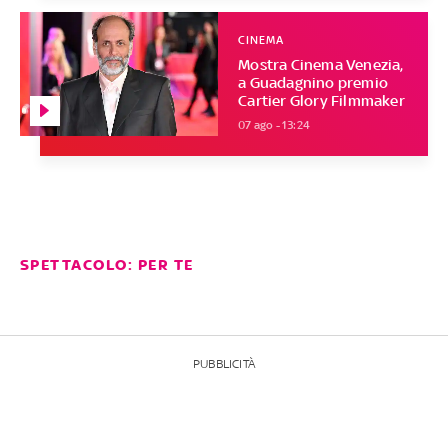
CINEMA
Mostra Cinema Venezia,
a Guadagnino premio
Cartier Glory Filmmaker
07 ago - 13:24
SPETTACOLO: PER TE
PUBBLICITÀ