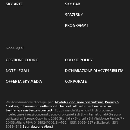
SKY ARTE
SKY BAR
SPAZI SKY
PROGRAMMI
Note legali:
GESTIONE COOKIE
COOKIE POLICY
NOTE LEGALI
DICHIARAZIONE DI ACCESSIBILITÀ
OFFERTA SKY MEDIA
CORPORATE
Per il consumatore clicca qui per i
Moduli, Condizioni contrattuali
,
Privacy &
Cookies
,
informazioni sulle modifiche contrattuali
o per
trasparenza
tariffaria
,
assistenza
e
contatti
. Tutti i marchi Sky e i diritti di proprietà
intellettuale in essi contenuti, sono di proprietà di Sky international AG e sono
utilizzati su licenza. Copyright 2026 Sky Italia - Sky Italia Srl Via Monte Penice, 7 -
20138 Milano P.IVA 04619241005. SkyTG24: ISSN 3035-1537 e SkySport: ISSN
3035-1545.
Segnalazione Abusi