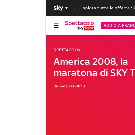
Esplora tutte le offerte S
ADDIO A FRAN
SPETTACOLO
America 2008, la
maratona di SKY 
04 nov 2008 - 10:13