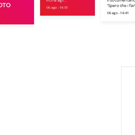
vicina agli...
il documentario
FOTO
“Spero che i fan 
06 ago - 14:51
06 ago - 14:41