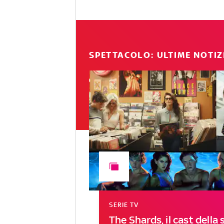
SPETTACOLO: ULTIME NOTIZ
SERIE TV
The Shards, il cast della s