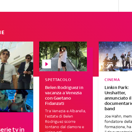
IE
SPETTACOLO
CINEMA
Belen Rodriguez in
Linkin Park:
vacanza a Venezia
Unshatter,
con Gaetano
annunciato il
Fidanzati
documentario
band
Tra Venezia e Albarella,
l’estate di Belen
Joe Hahn, mem
Rodriguez scorre
fondatore dell
lontano dal clamore e
formazione, ha 
erie tv in