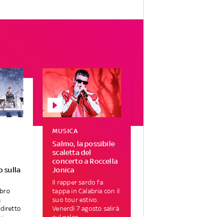
MUSICA
Salmo, la possibile
scaletta del
concerto a Roccella
 sulla
Jonica
Il rapper sardo fa
bro
tappa in Calabria con il
a
suo tour estivo.
diretto
Venerdì 7 agosto salirà