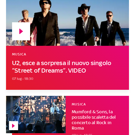
MUSICA
U2, esce a sorpresa il nuovo singolo
“Street of Dreams”. VIDEO
07 lug - 18:30
MUSICA
Mumford & Sons, la
possibile scaletta del
concerto al Rock in
Roma