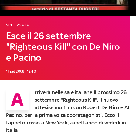
SPETTACOLO
Esce il 26 settembre
"Righteous Kill" con De Niro
e Pacino
11 set 2008 - 12:40
A
rriverà nelle sale italiane il prossimo 26
settembre "Righteous Kill", il nuovo
attesissimo film con Robert De Niro e Al
Pacino, per la prima volta copratagonisti. Ecco il
tappeto rosso a New York, aspettando di vederli in
Italia