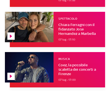
07 lug - 17:55
SPETTACOLO
Chiara Ferragni con il
fidanzato Jose
Hernandez a Marbella
07 lug - 17:10
MUSICA
Coez, la possibile
scaletta dei concerti a
Firenze
07 lug - 17:00