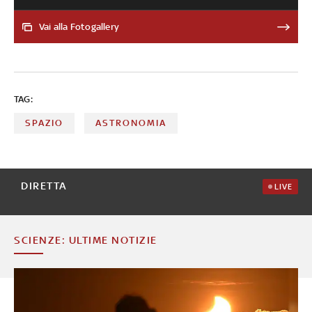
stato pubblicato nella rivista 'Monthly Notices of the
Royal Astronomical Society' (Mnras). Ha portato alla
Vai alla Fotogallery
luce i meccanismi che sono responsabili della
formazione di questi misteriosi corpi celesti conosciuti
come Imbhs. Hanno masse che variano da alcune
centinaia a diverse decine di migliaia di masse solari
TAG:
SPAZIO
ASTRONOMIA
DIRETTA
LIVE
SCIENZE: ULTIME NOTIZIE