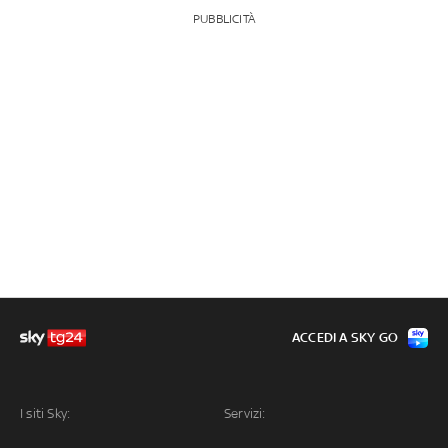
PUBBLICITÀ
ACCEDI A SKY GO
I siti Sky:
Servizi: