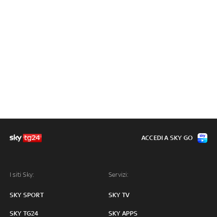
ACCEDI A SKY GO
I siti Sky:
Servizi:
SKY SPORT
SKY TV
SKY TG24
SKY APPS