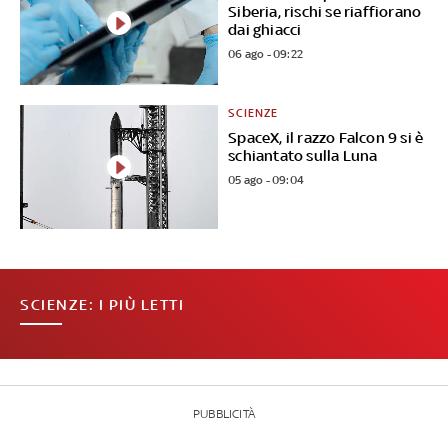
Siberia, rischi se riaffiorano
dai ghiacci
06 ago - 09:22
SCIENZE
SpaceX, il razzo Falcon 9 si è
schiantato sulla Luna
05 ago - 09:04
SCIENZE: I PIÙ LETTI
PUBBLICITÀ