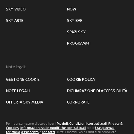
SKY VIDEO
NOW
SKY ARTE
SKY BAR
SPAZI SKY
PROGRAMMI
Note legali:
GESTIONE COOKIE
COOKIE POLICY
NOTE LEGALI
DICHIARAZIONE DI ACCESSIBILITÀ
OFFERTA SKY MEDIA
CORPORATE
Per il consumatore clicca qui per i
Moduli, Condizioni contrattuali
,
Privacy &
Cookies
,
informazioni sulle modifiche contrattuali
o per
trasparenza
tariffaria
,
assistenza
e
contatti
. Tutti i marchi Sky e i diritti di proprietà