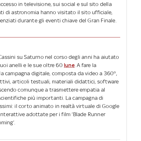
esso in televisione, sui social e sul sito della
i di astronomia hanno visitato il sito ufficiale,
nziati durante gli eventi chiave del Gran Finale.
 Cassini su Saturno nel corso degli anni ha aiutato
uoi anelli e le sue oltre 60
lune
. A fare la
ella campagna digitale, composta da video a 360°,
tivi, articoli testuali, materiali didattici, software
iuscendo comunque a trasmettere empatia al
scientifiche più importanti. La campagna di
simi: il corto animato in realtà virtuale di Google
interattive adottate per i film ‘Blade Runner
oming’.