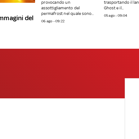
provocando un
trasportando il la
assottigliamento del
Ghost e il...
permafrost nel quale sono...
05 ago - 09:04
 immagini del
06 ago - 09:22