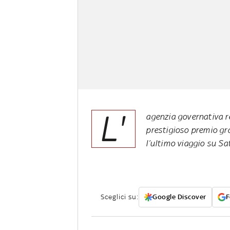
L'
agenzia governativa r
prestigioso premio gr
l’ultimo viaggio su S
Sceglici su:
Google Discover
F