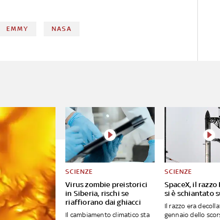
EMMY
NASA
SCIENZE
SCIENZE
Virus zombie preistorici
SpaceX, il razzo
in Siberia, rischi se
si è schiantato 
riaffiorano dai ghiacci
Il razzo era decollat
Il cambiamento climatico sta
gennaio dello sco