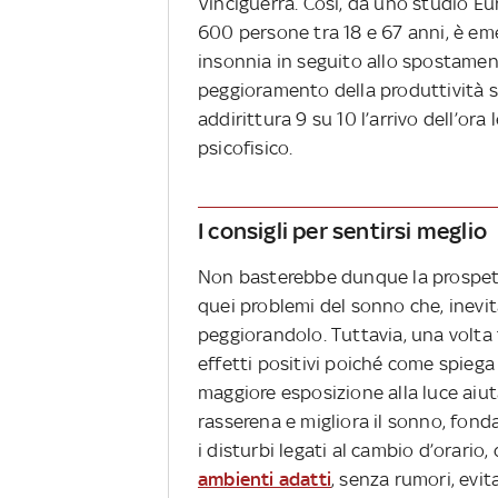
Vinciguerra. Così, da uno studio Eu
600 persone tra 18 e 67 anni, è emer
insonnia in seguito allo spostament
peggioramento della produttività s
addirittura 9 su 10 l’arrivo dell’or
psicofisico.
I consigli per sentirsi meglio
Non basterebbe dunque la prospettiv
quei problemi del sonno che, inevi
peggiorandolo. Tuttavia, una volta 
effetti positivi poiché come spiega 
maggiore esposizione alla luce aiuta
rasserena e migliora il sonno, fond
i disturbi legati al cambio d’orario,
ambienti adatti
, senza rumori, evit