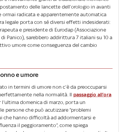
 spostamento delle lancette dell’orologio in avanti
ione ormai radicata e apparentemente automatica
ora legale porta con sé diversi effetti indesiderati:
erapeuta e presidente di Eurodap (Associazione
di Panico), sarebbero addirittura 7 italiani su 10 a
cattivo umore come conseguenza del cambio
 sonno e umore
liato in termini di umore non c’è da preoccuparsi
perfettamente nella normalità. Il
passaggio all’ora
r l’ultima domenica di marzo, porta un
lle persone che può acutizzare “problemi
idui che hanno difficoltà ad addormentarsi e
fluenza il peggioramento”, come spiega