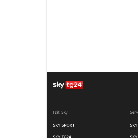
I siti Sky:
Serv
SKY SPORT
SKY
SKY TG24
SKY