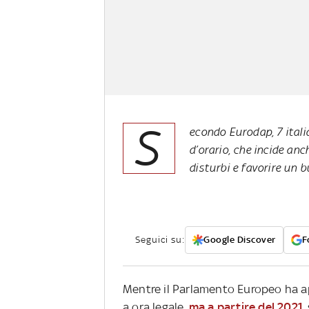
S
econdo Eurodap, 7 itali
d’orario, che incide anch
disturbi e favorire un 
Seguici su:
Google Discover
F
Mentre il Parlamento Europeo ha ap
a ora legale,
ma a partire del 2021
,