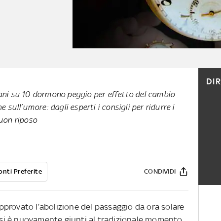
DI
ani su 10 dormono peggio per effetto del cambio
e sull’umore: dagli esperti i consigli per ridurre i
buon riposo
onti Preferite
CONDIVIDI
provato l’abolizione del passaggio da ora solare
 si è nuovamente giunti al tradizionale momento