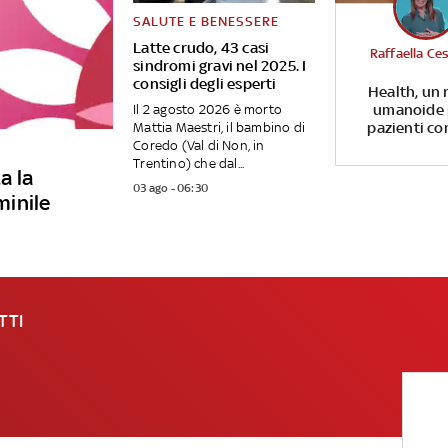
SALUTE E BENESSERE
Latte crudo, 43 casi
Raffaella Ce
sindromi gravi nel 2025. I
consigli degli esperti
Health, un 
umanoide 
Il 2 agosto 2026 è morto
pazienti co
Mattia Maestri, il bambino di
Coredo (Val di Non, in
Trentino) che dal...
a la
03 ago - 06:30
minile
TTI