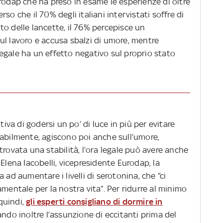
rodap che ha preso in esame le esperienze di oltre
so che il 70% degli italiani intervistati soffre di
o delle lancette, il 76% percepisce un
ul lavoro e accusa sbalzi di umore, mentre
a legale ha un effetto negativo sul proprio stato
a di godersi un po’ di luce in più per evitare
tabilmente, agiscono poi anche sull’umore,
trovata una stabilità, l’ora legale può avere anche
Elena Iacobelli, vicepresidente Eurodap, la
 ad aumentare i livelli di serotonina, che “ci
amentale per la nostra vita”. Per ridurre al minimo
 quindi,
gli esperti consigliano di dormire in
ando inoltre l’assunzione di eccitanti prima del