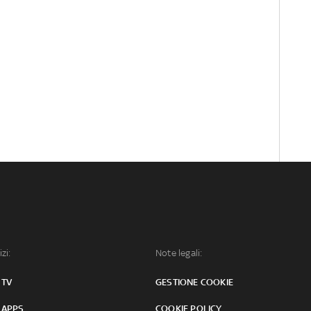
izi:
Note legali:
 TV
GESTIONE COOKIE
 APPS
COOKIE POLICY