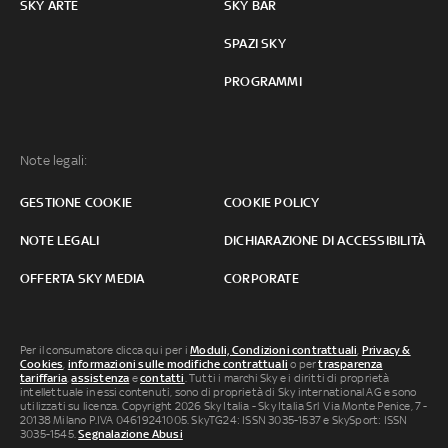
SKY ARTE
SKY BAR
SPAZI SKY
PROGRAMMI
Note legali:
GESTIONE COOKIE
COOKIE POLICY
NOTE LEGALI
DICHIARAZIONE DI ACCESSIBILITÀ
OFFERTA SKY MEDIA
CORPORATE
Per il consumatore clicca qui per i
Moduli, Condizioni contrattuali
,
Privacy &
Cookies
,
informazioni sulle modifiche contrattuali
o per
trasparenza
tariffaria
,
assistenza
e
contatti
. Tutti i marchi Sky e i diritti di proprietà
intellettuale in essi contenuti, sono di proprietà di Sky international AG e sono
utilizzati su licenza. Copyright 2026 Sky Italia - Sky Italia Srl Via Monte Penice, 7 -
20138 Milano P.IVA 04619241005. SkyTG24: ISSN 3035-1537 e SkySport: ISSN
3035-1545.
Segnalazione Abusi