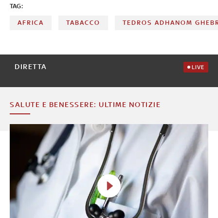
TAG:
AFRICA
TABACCO
TEDROS ADHANOM GHEB
DIRETTA
LIVE
SALUTE E BENESSERE: ULTIME NOTIZIE