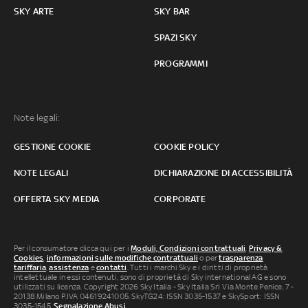
SKY ARTE
SKY BAR
SPAZI SKY
PROGRAMMI
Note legali:
GESTIONE COOKIE
COOKIE POLICY
NOTE LEGALI
DICHIARAZIONE DI ACCESSIBILITÀ
OFFERTA SKY MEDIA
CORPORATE
Per il consumatore clicca qui per i
Moduli, Condizioni contrattuali
,
Privacy &
Cookies
,
informazioni sulle modifiche contrattuali
o per
trasparenza
tariffaria
,
assistenza
e
contatti
. Tutti i marchi Sky e i diritti di proprietà
intellettuale in essi contenuti, sono di proprietà di Sky international AG e sono
utilizzati su licenza. Copyright 2026 Sky Italia - Sky Italia Srl Via Monte Penice, 7 -
20138 Milano P.IVA 04619241005. SkyTG24: ISSN 3035-1537 e SkySport: ISSN
3035-1545.
Segnalazione Abusi