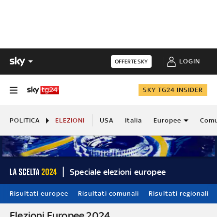
LOGIN
OFFERTE SKY
SKY TG24 INSIDER
POLITICA
ELEZIONI
USA
Italia
Europee
Comu
Speciale elezioni europee
Risultati europee
Risultati comunali
Risultati regionali
Elezioni Europee 2024