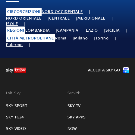
CIRCOSCRIZIONI
NORD OCCIDENTALE
NORD ORIENTALE
CENTRALE
MERIDIONALE
ISOLE
REGIONI
LOMBARDIA
CAMPANIA
LAZIO
SICILIA
CITTÀ METROPOLITANE
Roma
Milano
Torino
Palermo
ACCEDI A SKY GO
I siti Sky:
Servizi:
SKY SPORT
SKY TV
SKY TG24
SKY APPS
SKY VIDEO
NOW