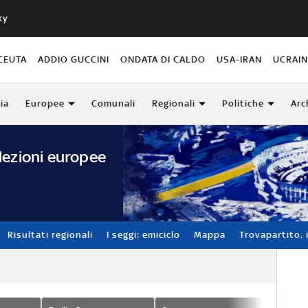
ky
CEUTA
ADDIO GUCCINI
ONDATA DI CALDO
USA-IRAN
UCRAI
lia
Europee
Comunali
Regionali
Politiche
Arc
lezioni europee
Risultati regionali
I seggi: emiciclo
Mappa
Trovapartito, i