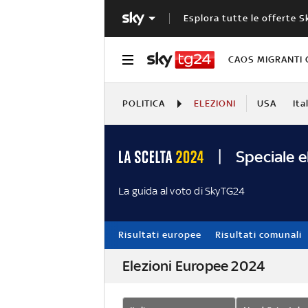
Esplora tutte le offerte S
CAOS MIGRANTI 
POLITICA
ELEZIONI
USA
Ita
Speciale e
La guida al voto di SkyTG24
Risultati europee
Risultati comunali
Elezioni Europee 2024