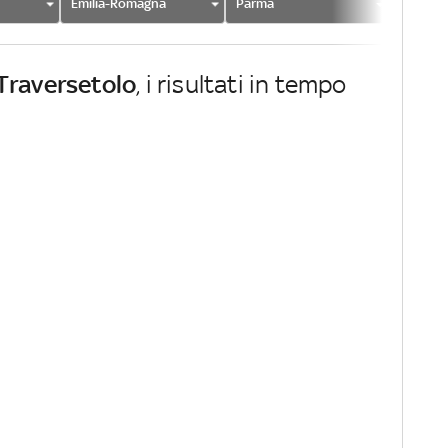
Emilia-Romagna
Parma
Travers
Traversetolo
, i risultati in tempo