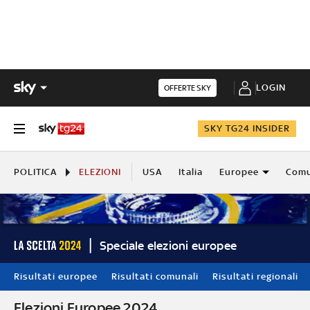
LOGIN
OFFERTE SKY
SKY TG24 INSIDER
POLITICA
ELEZIONI
USA
Italia
Europee
Comu
Speciale elezioni europee
Risultati europee
Risultati comunali
Risultati regionali
Elezioni Europee 2024