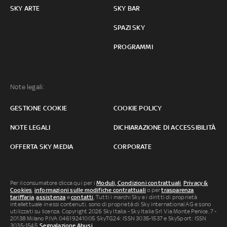
SKY ARTE
SKY BAR
SPAZI SKY
PROGRAMMI
Note legali:
GESTIONE COOKIE
COOKIE POLICY
NOTE LEGALI
DICHIARAZIONE DI ACCESSIBILITÀ
OFFERTA SKY MEDIA
CORPORATE
Per il consumatore clicca qui per i
Moduli, Condizioni contrattuali
,
Privacy &
Cookies
,
informazioni sulle modifiche contrattuali
o per
trasparenza
tariffaria
,
assistenza
e
contatti
. Tutti i marchi Sky e i diritti di proprietà
intellettuale in essi contenuti, sono di proprietà di Sky international AG e sono
utilizzati su licenza. Copyright 2026 Sky Italia - Sky Italia Srl Via Monte Penice, 7 -
20138 Milano P.IVA 04619241005. SkyTG24: ISSN 3035-1537 e SkySport: ISSN
3035-1545.
Segnalazione Abusi