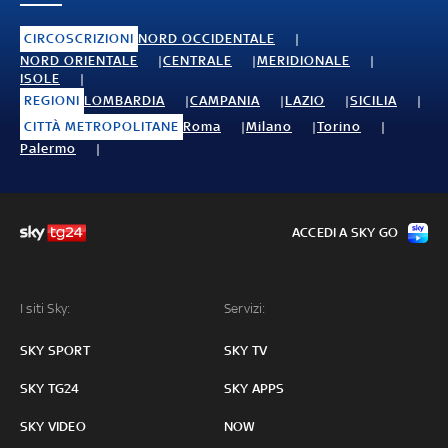
CIRCOSCRIZIONI
NORD OCCIDENTALE
NORD ORIENTALE
CENTRALE
MERIDIONALE
ISOLE
REGIONI
LOMBARDIA
CAMPANIA
LAZIO
SICILIA
CITTÀ METROPOLITANE
Roma
Milano
Torino
Palermo
ACCEDI A SKY GO
I siti Sky:
Servizi:
SKY SPORT
SKY TV
SKY TG24
SKY APPS
SKY VIDEO
NOW