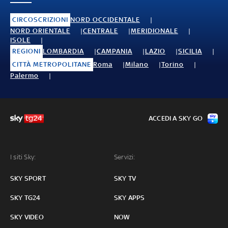
CIRCOSCRIZIONI
NORD OCCIDENTALE
NORD ORIENTALE
CENTRALE
MERIDIONALE
ISOLE
REGIONI
LOMBARDIA
CAMPANIA
LAZIO
SICILIA
CITTÀ METROPOLITANE
Roma
Milano
Torino
Palermo
ACCEDI A SKY GO
I siti Sky:
Servizi:
SKY SPORT
SKY TV
SKY TG24
SKY APPS
SKY VIDEO
NOW