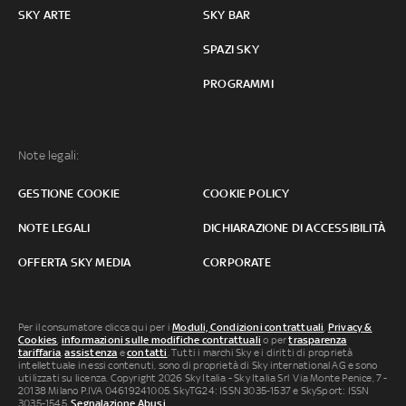
SKY ARTE
SKY BAR
SPAZI SKY
PROGRAMMI
Note legali:
GESTIONE COOKIE
COOKIE POLICY
NOTE LEGALI
DICHIARAZIONE DI ACCESSIBILITÀ
OFFERTA SKY MEDIA
CORPORATE
Per il consumatore clicca qui per i
Moduli, Condizioni contrattuali
,
Privacy &
Cookies
,
informazioni sulle modifiche contrattuali
o per
trasparenza
tariffaria
,
assistenza
e
contatti
. Tutti i marchi Sky e i diritti di proprietà
intellettuale in essi contenuti, sono di proprietà di Sky international AG e sono
utilizzati su licenza. Copyright 2026 Sky Italia - Sky Italia Srl Via Monte Penice, 7 -
20138 Milano P.IVA 04619241005. SkyTG24: ISSN 3035-1537 e SkySport: ISSN
3035-1545.
Segnalazione Abusi