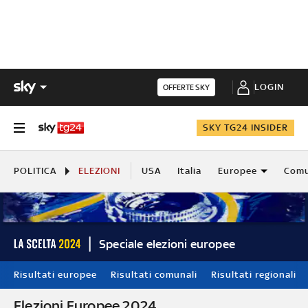
LOGIN
OFFERTE SKY
SKY TG24 INSIDER
POLITICA
ELEZIONI
USA
Italia
Europee
Comu
Speciale elezioni europee
Risultati europee
Risultati comunali
Risultati regionali
Elezioni Europee 2024