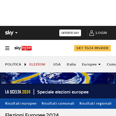
LOGIN
OFFERTE SKY
SKY TG24 INSIDER
POLITICA
ELEZIONI
USA
Italia
Europee
Comu
Speciale elezioni europee
Risultati europee
Risultati comunali
Risultati regionali
Elezioni Europee 2024