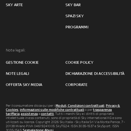
SKY ARTE
SKY BAR
SPAZI SKY
PROGRAMMI
Note legali:
GESTIONE COOKIE
COOKIE POLICY
NOTE LEGALI
DICHIARAZIONE DI ACCESSIBILITÀ
OFFERTA SKY MEDIA
CORPORATE
Per il consumatore clicca qui per i
Moduli, Condizioni contrattuali
,
Privacy &
Cookies
,
informazioni sulle modifiche contrattuali
o per
trasparenza
tariffaria
,
assistenza
e
contatti
. Tutti i marchi Sky e i diritti di proprietà
intellettuale in essi contenuti, sono di proprietà di Sky international AG e sono
utilizzati su licenza. Copyright 2026 Sky Italia - Sky Italia Srl Via Monte Penice, 7 -
20138 Milano P.IVA 04619241005. SkyTG24: ISSN 3035-1537 e SkySport: ISSN
3035-1545.
Segnalazione Abusi