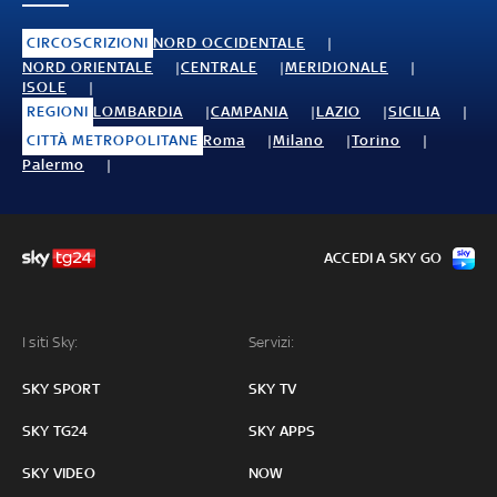
CIRCOSCRIZIONI
NORD OCCIDENTALE
NORD ORIENTALE
CENTRALE
MERIDIONALE
ISOLE
REGIONI
LOMBARDIA
CAMPANIA
LAZIO
SICILIA
CITTÀ METROPOLITANE
Roma
Milano
Torino
Palermo
ACCEDI A SKY GO
I siti Sky:
Servizi:
SKY SPORT
SKY TV
SKY TG24
SKY APPS
SKY VIDEO
NOW