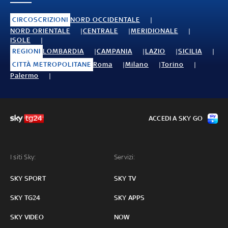
CIRCOSCRIZIONI
NORD OCCIDENTALE
NORD ORIENTALE
CENTRALE
MERIDIONALE
ISOLE
REGIONI
LOMBARDIA
CAMPANIA
LAZIO
SICILIA
CITTÀ METROPOLITANE
Roma
Milano
Torino
Palermo
ACCEDI A SKY GO
I siti Sky:
Servizi:
SKY SPORT
SKY TV
SKY TG24
SKY APPS
SKY VIDEO
NOW