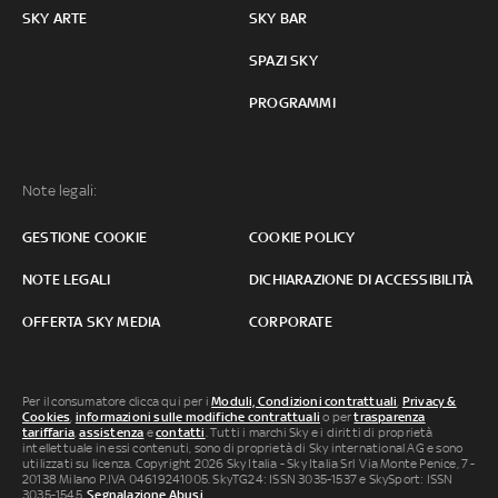
SKY ARTE
SKY BAR
SPAZI SKY
PROGRAMMI
Note legali:
GESTIONE COOKIE
COOKIE POLICY
NOTE LEGALI
DICHIARAZIONE DI ACCESSIBILITÀ
OFFERTA SKY MEDIA
CORPORATE
Per il consumatore clicca qui per i
Moduli, Condizioni contrattuali
,
Privacy &
Cookies
,
informazioni sulle modifiche contrattuali
o per
trasparenza
tariffaria
,
assistenza
e
contatti
. Tutti i marchi Sky e i diritti di proprietà
intellettuale in essi contenuti, sono di proprietà di Sky international AG e sono
utilizzati su licenza. Copyright 2026 Sky Italia - Sky Italia Srl Via Monte Penice, 7 -
20138 Milano P.IVA 04619241005. SkyTG24: ISSN 3035-1537 e SkySport: ISSN
3035-1545.
Segnalazione Abusi