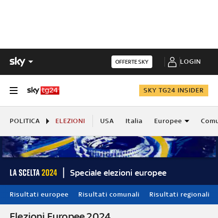
LOGIN
OFFERTE SKY
SKY TG24 INSIDER
POLITICA
ELEZIONI
USA
Italia
Europee
Comu
Speciale elezioni europee
Risultati europee
Risultati comunali
Risultati regionali
Elezioni Europee 2024