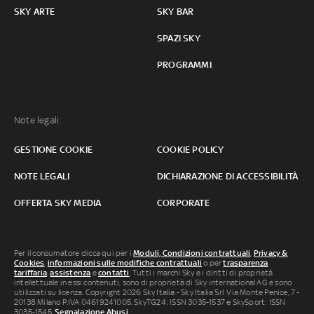
SKY ARTE
SKY BAR
SPAZI SKY
PROGRAMMI
Note legali:
GESTIONE COOKIE
COOKIE POLICY
NOTE LEGALI
DICHIARAZIONE DI ACCESSIBILITÀ
OFFERTA SKY MEDIA
CORPORATE
Per il consumatore clicca qui per i
Moduli, Condizioni contrattuali
,
Privacy &
Cookies
,
informazioni sulle modifiche contrattuali
o per
trasparenza
tariffaria
,
assistenza
e
contatti
. Tutti i marchi Sky e i diritti di proprietà
intellettuale in essi contenuti, sono di proprietà di Sky international AG e sono
utilizzati su licenza. Copyright 2026 Sky Italia - Sky Italia Srl Via Monte Penice, 7 -
20138 Milano P.IVA 04619241005. SkyTG24: ISSN 3035-1537 e SkySport: ISSN
3035-1545.
Segnalazione Abusi