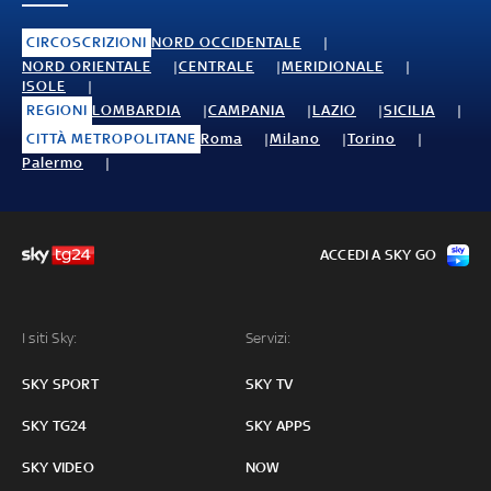
CIRCOSCRIZIONI
NORD OCCIDENTALE
NORD ORIENTALE
CENTRALE
MERIDIONALE
ISOLE
REGIONI
LOMBARDIA
CAMPANIA
LAZIO
SICILIA
CITTÀ METROPOLITANE
Roma
Milano
Torino
Palermo
ACCEDI A SKY GO
I siti Sky:
Servizi:
SKY SPORT
SKY TV
SKY TG24
SKY APPS
SKY VIDEO
NOW